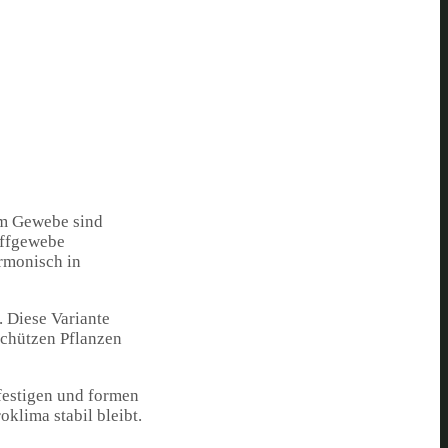
tem Gewebe sind
offgewebe
armonisch in
. Diese Variante
schützen Pflanzen
efestigen und formen
klima stabil bleibt.