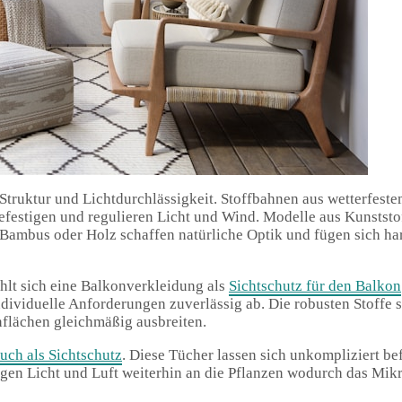
, Struktur und Lichtdurchlässigkeit. Stoffbahnen aus wetterfes
 befestigen und regulieren Licht und Wind. Modelle aus Kunstst
. Bambus oder Holz schaffen natürliche Optik und fügen sich h
hlt sich eine Balkonverkleidung als
Sichtschutz für den Balkon
dividuelle Anforderungen zuverlässig ab. Die robusten Stoffe 
nflächen gleichmäßig ausbreiten.
uch als Sichtschutz
. Diese Tücher lassen sich unkompliziert b
ngen Licht und Luft weiterhin an die Pflanzen wodurch das Mikro