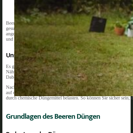
Beerenobst ist ein wichtiger Bestandteil vieler Gärten, da sie nicht
gesundheitsfördernde Wirkung geschätzt werden. Um sicherzustellen
angemessene Düngung unerlässlich. In diesem Artikel werden wir
und anderen erläutern, um Ihnen bei der Pflege Ihrer Pflanzen zu he
Unsere Empfehlung:
Es gibt verschiedene Methoden und Düngemittel, die für die optim
Nährstoffversorgung ist entscheidend, um das Wachstum, die Widers
Dabei spielt die Wahl des richtigen Düngers und eine gut durchdac
Nachhaltiges Gärtnern legt besonderen Wert auf umweltverträglich
auf organische Düngemethoden konzentrieren, die zur Förderung v
durch chemische Düngemittel belasten. So können Sie sicher sein, 
Grundlagen des Beeren Düngen