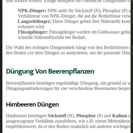
und wirken schnell. Einige Beispiele für chemische Düngemittel sin
NPK-Dünger:
NPK steht für Stickstoff (N), Phosphor (P) un
Verhältnisse von NPK-Dünger, die auf die Bedürfnisse versch
Langzeitdünger:
Diese Dünger geben ihre Nährstoffe kontin
reduziert wird.
Flüssigdünger:
Flüssigdünger werden im Gießwasser gelöst 
schnelle Nährstoffzufuhr bei Bedarf.
Die Wahl des richtigen Düngemittels hängt von den Bedürfnissen d
den Boden vor dem Düngen zu analysieren, um die passende Düng
Düngung Von Beerenpflanzen
Beerenpflanzen benötigen regelmäßige Düngung, um gesund zu wach
Düngungsanforderungen für vier verschiedene Beerenarten bespro
Himbeeren Düngen
Himbeeren benötigen
Stickstoff
(N),
Phosphor
(P) und
Kalium
(K)
ausgewogenen Verhältnis zuzuführen, wie z.B. einem Mehrnährstof
empfehlenswert, da er den Boden zusätzlich mit anderen wichtigen