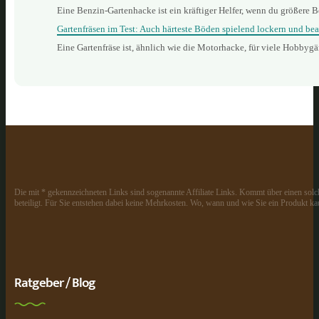
Eine Benzin‑Gartenhacke ist ein kräftiger Helfer, wenn du größere B
Gartenfräsen im Test: Auch härteste Böden spielend lockern und bea
Eine Gartenfräse ist, ähnlich wie die Motorhacke, für viele Hobbyg
Die mit * gekennzeichneten Links sind sogenannte Affiliate Links. Kommt über einen solch
beteiligt. Für Sie entstehen dabei keine Mehrkosten. Wo, wann und wie Sie ein Produkt kau
Ratgeber / Blog