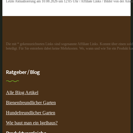
Letzte Aktualisierung am 10.08.2026 um 12:05 Uhr / Affiliate Links / Bilder von der Ama
Die mit * gekennzeichneten Links sind sogenannte Affiliate Links. Kommt über einen solch
beteiligt. Für Sie entstehen dabei keine Mehrkosten. Wo, wann und wie Sie ein Produkt kau
Ratgeber / Blog
Alle Blog Artikel
Bienenfreundlicher Garten
Hundefreundlicher Garten
Wie baut man ein Igelhaus?