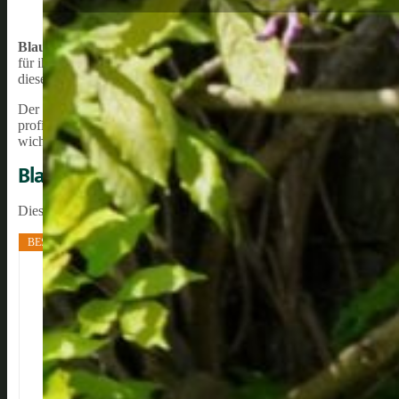
Blauregen
, auch bekannt als
Glyzinien
, sind wunderschöne Kletterp
für ihr schnelles Wachstum und ihre Robustheit, benötigen Blaureg
diesem Artikel konzentrieren wir uns auf einen wichtigen Aspekt d
Der Nährstoffbedarf von Blauregen variiert je nach Alter und Wach
profitieren, können ältere Exemplare weniger Nährstoffe benötigen
wichtig, ein passendes Düngemittel für Blauregen zu wählen, um e
Blauregen-Dünger kaufen
Diese Dünger sind speziell für Blauregen konzipiert und eignen sic
BESTSELLER NR. 1