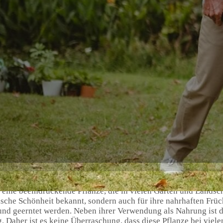
t eine beeindruckende Pflanze, die in vielen Gärten und Landsc
tische Schönheit bekannt, sondern auch für ihre nahrhaften Früch
nd geerntet werden. Neben ihrer Verwendung als Nahrung ist d
. Daher ist es keine Überraschung, dass diese Pflanze bei viele