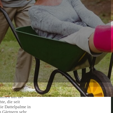
haften auf der
te, die seit
ie Dattelpalme in
n Gärtnern sehr