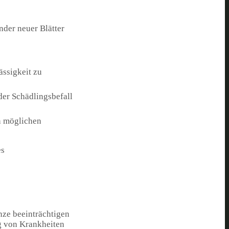
der neuer Blätter
ässigkeit zu
der Schädlingsbefall
n möglichen
es
nze beeinträchtigen
g von Krankheiten