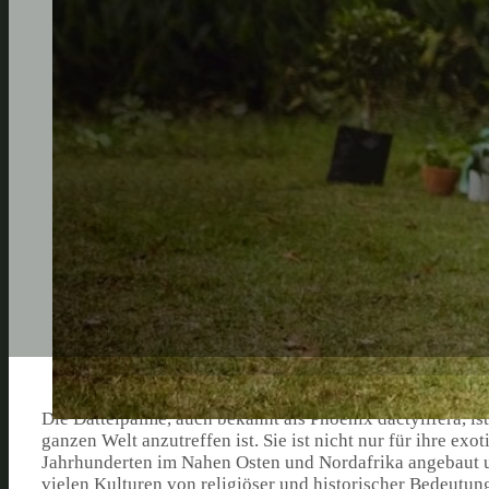
Die Dattelpalme, auch bekannt als Phoenix dactylifera, is
ganzen Welt anzutreffen ist. Sie ist nicht nur für ihre exo
Jahrhunderten im Nahen Osten und Nordafrika angebaut u
vielen Kulturen von religiöser und historischer Bedeutung