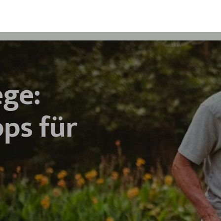
ege:
ps für