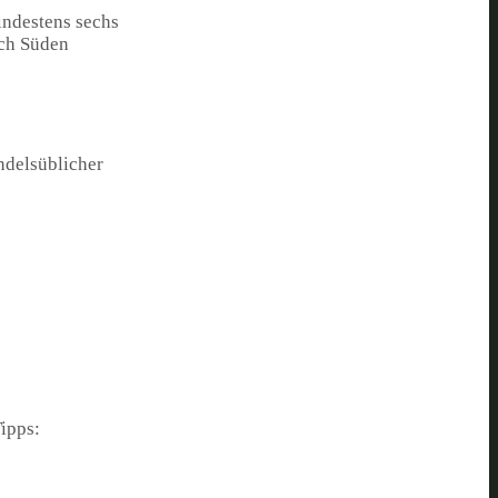
mindestens sechs
ach Süden
ndelsüblicher
ipps: