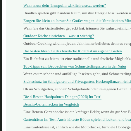
Wann muss dein Trampolin wirklich ersetzt werden?
Draußen spielen gibt Kindern Raum, um ihre Energie loszuwerden 
Fangen Sie klein an, bevor Sie Großes wagen: die Vorteile eines Min
Wenn Sie das Gartenfieber gepackt hat, träumen Sie wahrscheinlich
Outdoor-Küche einrichten – was ist wichtig?
Outdoor-Cooking wird mit jedem Jahr immer beliebter, denn es vers
Die besten Ideen für das feierliche Richtfest im eigenen Garten
Ein Richtfest zu feiern, ist eine traditionelle und festliche Mögli
Top-Tipps zum Beobachten von Schmetterlingsarten in der Natur
Wenn es um schöne und auffällige Insekten geht, sind Schmetterling
Sichtschutz im Schulgarten und Privatgarten: Heckenpflanzen richt
Ob im Schulgarten, auf dem Schulgelände oder im eigenen Garten: 
Die 4 Besten Hanfpalmen-Dünger (2026) Im Test!
Benzin‑Gartenhacken im Vergleich
Eine Benzin‑Gartenhacke ist ein kräftiger Helfer, wenn du größere B
Gartenfräsen im Test: Auch härteste Böden spielend lockern und bea
Eine Gartenfräse ist, ähnlich wie die Motorhacke, für viele Hobbyg