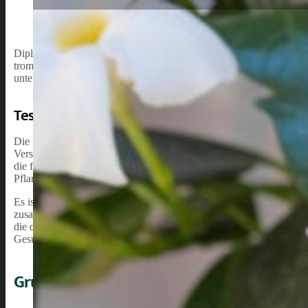
Dipladenia, auch als Mandevilla bekannt, ist eine schöne und pflegele
trompetenförmigen Blüten und ihren glänzenden Blättern ist sie ei
unterstützen, ist es wichtig, die Pflanze richtig zu düngen. Dieser 
Testsieger 2026:
Die Dipladenia bevorzugt einen nährstoffreichen, gut durchlässig
Versorgung mit Nährstoffen hilft der Pflanze, gesund zu wachsen un
die für das Wachstum der Pflanze von entscheidender Bedeutung si
Pflanze in dieser Zeit ihren Höhepunkt an Blüten- und Blattentwickl
Es ist ratsam, einen speziellen Flüssigdünger für Blühpflanzen zu 
zusammen mit dem Gießwasser alle zwei Wochen verabreicht werden
die den Nährstoffbedarf der Pflanze über einen längeren Zeitraum 
Gesundheit und Schönheit dieser beeindruckenden Kletterpflanze be
Grundlagen Der Dipladenia-Pflege