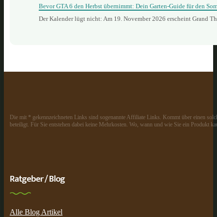
Bevor GTA 6 den Herbst übernimmt: Dein Garten-Guide für den So
Der Kalender lügt nicht: Am 19. November 2026 erscheint Grand The
Die mit * gekennzeichneten Links sind sogenannte Affiliate Links. Kommt über einen solch
beteiligt. Für Sie entstehen dabei keine Mehrkosten. Wo, wann und wie Sie ein Produkt kau
Ratgeber / Blog
Alle Blog Artikel