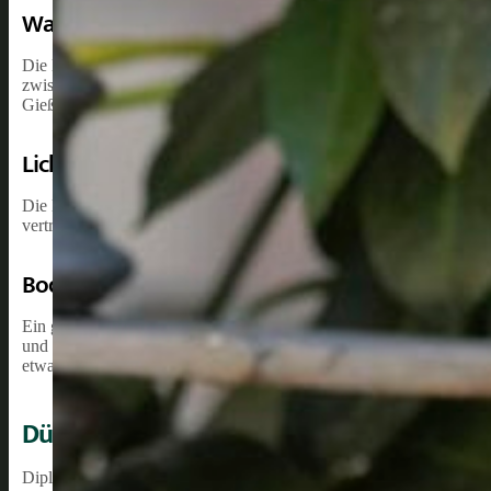
Wasserbedarf
Die Dipladenia ist eine pflegeleichte Pflanze, die regelmäßiges Gieß
zwischen den Gießvorgängen leicht antrocknen zu lassen und danac
Gießen pro Woche während der Wachstumsphase aus.
Lichtbedarf
Die Dipladenia benötigt ausreichend Licht, um gut gedeihen zu können
verträgt auch direkte Sonne, jedoch sollte sie vor der Mittagssonn
Bodenbeschaffenheit
Ein gut durchlässiger und nährstoffreicher Boden ist entscheiden
und Perlite eignet sich besonders gut, um eine optimale Bodenstru
etwa alle vier Wochen, sorgt für eine ausreichende Nährstoffversorg
Düngen Und Nährstoffbedarf
Dipladenien sind beliebte Pflanzen in der Gartenpflege und erfor