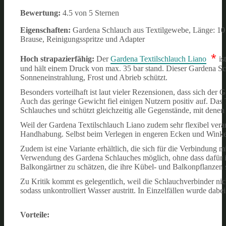
Bewertung:
4.5 von 5 Sternen
Eigenschaften:
Gardena Schlauch aus Textilgewebe, Länge: 10 
Brause, Reinigungsspritze und Adapter
*
Hoch strapazierfähig:
Der
Gardena Textilschlauch Liano
is
und hält einem Druck von max. 35 bar stand. Dieser Gardena Sc
Sonneneinstrahlung, Frost und Abrieb schützt.
Besonders vorteilhaft ist laut vieler Rezensionen, dass sich der
Auch das geringe Gewicht fiel einigen Nutzern positiv auf. Das 
Schlauches und schützt gleichzeitig alle Gegenstände, mit den
Weil der Gardena Textilschlauch Liano zudem sehr flexibel verar
Handhabung. Selbst beim Verlegen in engeren Ecken und Winkeln
Zudem ist eine Variante erhältlich, die sich für die Verbindung 
Verwendung des Gardena Schlauches möglich, ohne dass dafür i
Balkongärtner zu schätzen, die ihre Kübel- und Balkonpflanzen
Zu Kritik kommt es gelegentlich, weil die Schlauchverbinder nic
sodass unkontrolliert Wasser austritt. In Einzelfällen wurde dabe
Vorteile: