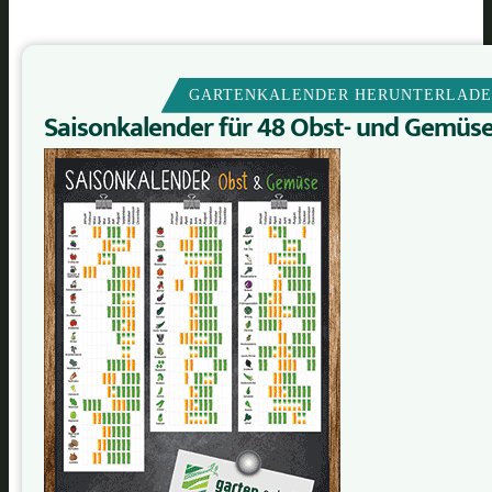
GARTENKALENDER HERUNTERLAD
Saisonkalender für 48 Obst- und Gemüs