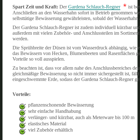
*
Spart Zeit und Kraft:
Der
Gardena Schlauch-Regner
ist b
Anschließen an den Wasserhahn sofort in Betrieb genommen werde
selbsttätige Bewässerung gewährleisten, sobald der Wasserhahn 
Der Gardena Schlauch-Regner ist zudem individuell kürzbar und 
außerdem mit vielen Zubehör- und Anschlussteilen im Sortiment d
werden.
Die Sprühbreite der Düsen ist vom Wasserdruck abhängig, wie ein
das Bewässern von Hecken, Blumenbeeten und Rasenflächen gee
Vorteile so voll ausspielen.
Zu beachten ist, dass vor allem nahe des Anschlussbereiches deu
gleichmäßige Bewässerung so nicht immer sichergestellt ist, fäll
eingeschwemmte Erde, sodass der Gardena Schlauch-Regner gele
Vorteile:
pflanzenschonende Bewässerung
sehr einfache Handhabung
verlänger- und kürzbar, auch als Meterware bis 100 m
elastisches Material
viel Zubehör erhältlich