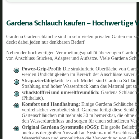
Gardena Schlauch kaufen – Hochwertige Ve
Gardena Gartenschläuche sind in sehr vielen privaten Gärten ein z
deckt dabei jeden nur denkbaren Bedarf.
Neben der hochwertigen Verarbeitungsqualität überzeugen Gardena
von Anschluss-Stücken, Adapter und Aufsätze. Viele Gardena Schläu
Power-Grip-Profil:
Die strukturierte Oberfläche von Garde
werden Undichtigkeiten im Bereich der Anschlüsse zuverlässi
Strapazierfähigkeit:
Je nach Modell sind Gardena Schläuch
Strahlung und hoher Wasserdruck kann das Material gut stan
schadstofffrei und umweltfreundlich:
Gardena Schläuche s
(Phthalate).
Komfort und Handhabung:
Einige Gardena Schläuche bie
verdrehsicher verarbeitet sind. Gardena fertigt diese Schl
Gartenschläuchen mit mehr als 30 m bemerkbar, die ohne d
den Wasserdurchfluss und sorgen für einen schnelleren Vers
Original Gardena Systemteile (OGS):
Die große Beliebthe
auch aus der großen Auswahl an System- und Anschluss-Teil
Wasserhähnen und ermöglichen die Verwendung von Gießstä