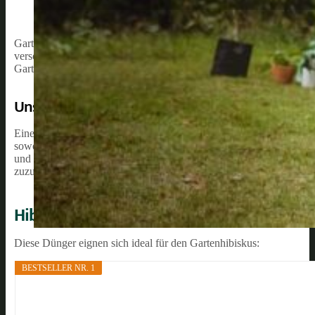
Gartenhibiskus, auch als
Hibiskus syriacus
bekannt, ist eine beliebt
verschiedenen Klimazonen gut zu gedeihen. Die richtige Pflege die
Gartenhibiskus bei. In diesem Artikel werden Informationen und Ti
Unsere Empfehlung:
Eine der wichtigsten Richtlinien bei der Düngung von Gartenhibisk
sowohl Stickstoff, Phosphor als auch Kalium enthält. Diese Element
und Laubqualität bei. Es ist auch ratsam, den Dünger während der V
zuzuführen.
Hibiskus-Dünger kaufen
Diese Dünger eignen sich ideal für den Gartenhibiskus:
BESTSELLER NR. 1