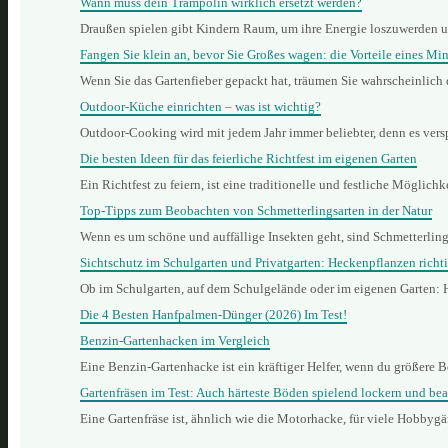
Wann muss dein Trampolin wirklich ersetzt werden?
Draußen spielen gibt Kindern Raum, um ihre Energie loszuwerden 
Fangen Sie klein an, bevor Sie Großes wagen: die Vorteile eines Min
Wenn Sie das Gartenfieber gepackt hat, träumen Sie wahrscheinlich
Outdoor-Küche einrichten – was ist wichtig?
Outdoor-Cooking wird mit jedem Jahr immer beliebter, denn es vers
Die besten Ideen für das feierliche Richtfest im eigenen Garten
Ein Richtfest zu feiern, ist eine traditionelle und festliche Mögli
Top-Tipps zum Beobachten von Schmetterlingsarten in der Natur
Wenn es um schöne und auffällige Insekten geht, sind Schmetterling
Sichtschutz im Schulgarten und Privatgarten: Heckenpflanzen richt
Ob im Schulgarten, auf dem Schulgelände oder im eigenen Garten: 
Die 4 Besten Hanfpalmen-Dünger (2026) Im Test!
Benzin‑Gartenhacken im Vergleich
Eine Benzin‑Gartenhacke ist ein kräftiger Helfer, wenn du größere B
Gartenfräsen im Test: Auch härteste Böden spielend lockern und bea
Eine Gartenfräse ist, ähnlich wie die Motorhacke, für viele Hobbyg