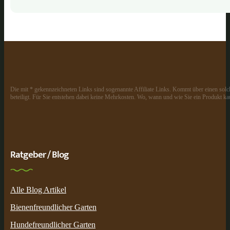
Die mit * gekennzeichneten Links sind sogenannte Affiliate Links. Kommt über einen solch
beteiligt. Für Sie entstehen dabei keine Mehrkosten. Wo, wann und wie Sie ein Produkt kau
Ratgeber / Blog
Alle Blog Artikel
Bienenfreundlicher Garten
Hundefreundlicher Garten