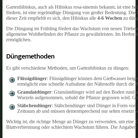
Gartenhibiskus, auch als Hibiskus rosa-sinensis bekannt, ist eine 
fördern, ist eine regelmäßige Düngung von großer Bedeutung. Die D
dieser Zeit empfiehlt es sich, den Hibiskus alle
4-6 Wochen
zu düng
Die Düngung im Frühling fördert das Wachstum von neuen Trieben,
allgemeine Wohlbefinden der Pflanze zu gewährleisten. Im Herbst 
ermöglichen.
Düngemethoden
Es gibt verschiedene Methoden, um Gartenhibiskus zu düngen:
Flüssigdünger
: Flüssigdünger können dem Gießwasser beige
ermöglicht eine schnelle Aufnahme der Nährstoffe durch die P
Granulatdünger
: Granulatdünger wird auf den Boden rund u
Wurzeln aufgenommen, sobald die Pflanze gegossen wird. Gran
Stäbchendünger
: Stäbchendünger sind Dünger in Form von S
Zeitraum ab und müssen dementsprechend nur selten ersetzt 
Wichtig ist, die richtige Menge an Dünger zu verwenden, um eine
Blattverbrennung oder schlechtem Wachstum führen. Die Angaben des