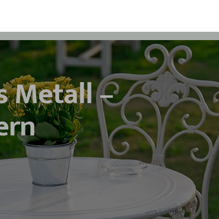
 Metall –
ern