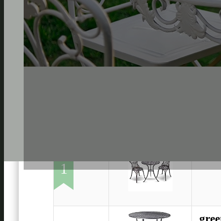
COST
1
gree