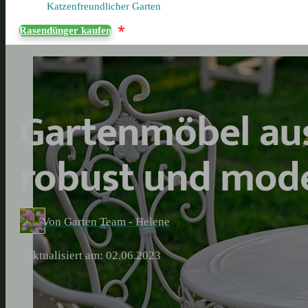
Katzenfreundlicher Garten
*
Rasendünger kaufen
Gartenmöbel aus
robust und mod
Von Garten Team - Helene
Aktualisiert am: 02.06.2023