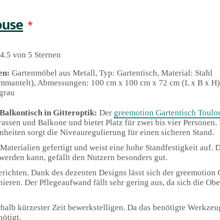
ouse
*
4.5 von 5 Sternen
en:
Gartenmöbel aus Metall, Typ: Gartentisch, Material: Stahl
mmantelt), Abmessungen: 100 cm x 100 cm x 72 cm (L x B x H),
grau
alkontisch in Gitteroptik:
Der
greemotion Gartentisch Toulo
rrassen und Balkone und bietet Platz für zwei bis vier Personen.
eiten sorgt die Niveauregulierung für einen sicheren Stand.
aterialien gefertigt und weist eine hohe Standfestigkeit auf. D
erden kann, gefällt den Nutzern besonders gut.
berichten. Dank des dezenten Designs lässt sich der greemotion 
ren. Der Pflegeaufwand fällt sehr gering aus, da sich die Obe
nerhalb kürzester Zeit bewerkstelligen. Da das benötigte Werkze
ötigt.