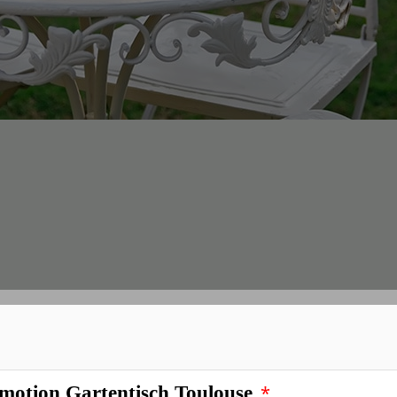
*
WAY 3tlg. Antik Bistroset
*
motion Gartentisch Toulouse