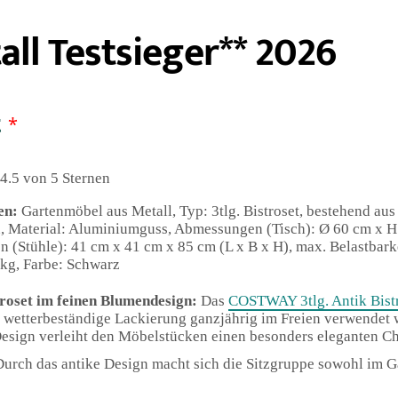
ll Testsieger** 2026
*
4.5 von 5 Sternen
en:
Gartenmöbel aus Metall, Typ: 3tlg. Bistroset, bestehend au
n, Material: Aluminiumguss, Abmessungen (Tisch): Ø 60 cm x H
(Stühle): 41 cm x 41 cm x 85 cm (L x B x H), max. Belastbarke
kg, Farbe: Schwarz
troset im feinen Blumendesign:
Das
COSTWAY 3tlg. Antik Bist
d wetterbeständige Lackierung ganzjährig im Freien verwendet
Design verleiht den Möbelstücken einen besonders eleganten C
 Durch das antike Design macht sich die Sitzgruppe sowohl im G