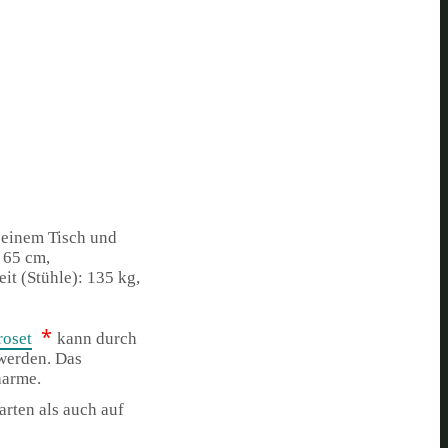
s einem Tisch und
 65 cm,
it (Stühle): 135 kg,
*
roset
kann durch
 werden. Das
harme.
arten als auch auf