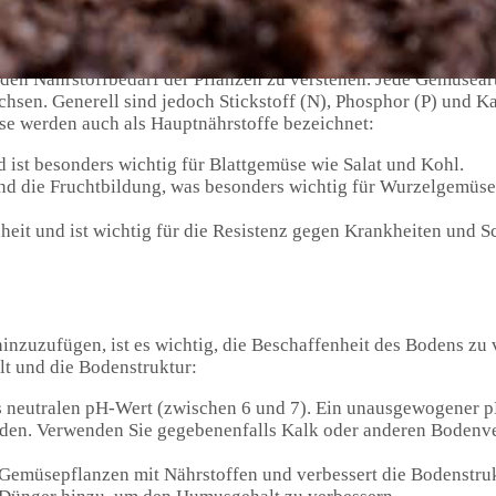
den Nährstoffbedarf der Pflanzen zu verstehen. Jede Gemüseart
hsen. Generell sind jedoch Stickstoff (N), Phosphor (P) und Ka
se werden auch als Hauptnährstoffe bezeichnet:
ist besonders wichtig für Blattgemüse wie Salat und Kohl.
nd die Fruchtbildung, was besonders wichtig für Wurzelgemüs
eit und ist wichtig für die Resistenz gegen Krankheiten und S
nzuzufügen, ist es wichtig, die Beschaffenheit des Bodens zu 
t und die Bodenstruktur:
s neutralen pH-Wert (zwischen 6 und 7). Ein unausgewogener 
rden. Verwenden Sie gegebenenfalls Kalk oder anderen Bodenve
Gemüsepflanzen mit Nährstoffen und verbessert die Bodenstruk