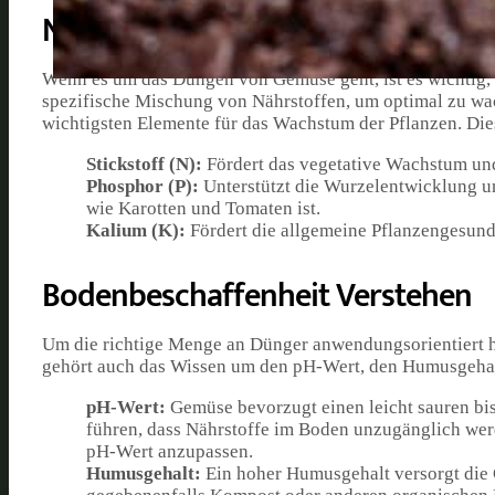
Nährstoffbedarf der Pflanzen
Wenn es um das Düngen von Gemüse geht, ist es wichtig, 
spezifische Mischung von Nährstoffen, um optimal zu wac
wichtigsten Elemente für das Wachstum der Pflanzen. Die
Stickstoff (N):
Fördert das vegetative Wachstum und 
Phosphor (P):
Unterstützt die Wurzelentwicklung u
wie Karotten und Tomaten ist.
Kalium (K):
Fördert die allgemeine Pflanzengesundh
Bodenbeschaffenheit Verstehen
Um die richtige Menge an Dünger anwendungsorientiert hi
gehört auch das Wissen um den pH-Wert, den Humusgehal
pH-Wert:
Gemüse bevorzugt einen leicht sauren bi
führen, dass Nährstoffe im Boden unzugänglich we
pH-Wert anzupassen.
Humusgehalt:
Ein hoher Humusgehalt versorgt die 