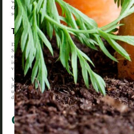
wachsen. Düngemittel, sowohl organische als auch synthet
Garten mit den notwendigen Nährstoffen angereichert ist,
sorgfältig zu prüfen und den richtigen Dünger auszuwähl
Testsieger 2026:
Der Einsatz von Düngemitteln trägt dazu bei, das Gleich
Schlüsselkomponenten für das optimale Wachstum von Gem
einschließlich des pH-Werts und der Textur, kann dazu b
ist wichtig zu beachten, dass die Verwendung von zu vie
verbranntem Gemüse oder einer Reduzierung der Bodenqu
Verschiedene Gemüsesorten haben unterschiedliche Bedürfn
jeweilige Pflanze auszuwählen. Während einige Pflanzen
und Ernten zu unterstützen, benötigen andere Pflanzen m
dieser Unterschiede trägt wesentlich dazu bei, einen fru
Gemüse Düngen Grun