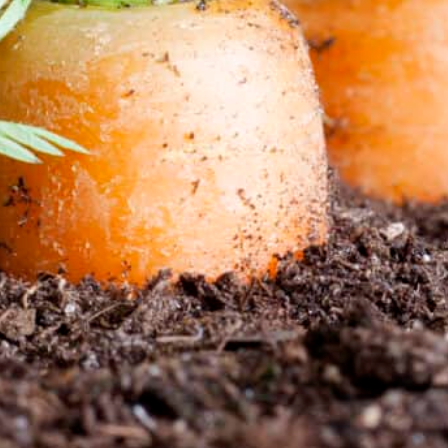
ische, sind wichtige Hilfsmittel, um sicherzustellen, dass der 
 um erfolgreiches Pflanzenwachstum zu gewährleisten. Es ist w
en, um die gewünschten Ergebnisse zu erzielen.
gewicht von Stickstoff, Phosphor und Kalium im Boden wiederhe
üsepflanzen. Eine sorgfältige Beurteilung der Bodenbeschaff
eitragen, den Bedarf an Düngemitteln und die korrekte Anwendu
l oder ungenauem Dünger zu ungewollten Ergebnissen führen ka
alität.
isse, was Düngemittel angeht. Daher ist es wichtig, das richti
 eine höhere Konzentration an Stickstoff benötigen, um kräfti
ehr Phosphor oder Kalium, um Blüten und Früchte zu entwickel
chtbaren und ertragreichen Gemüsegarten zu schaffen.
dlagen