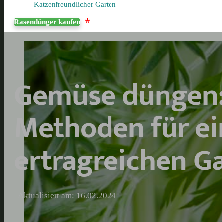
Katzenfreundlicher Garten
*
Rasendünger kaufen
Gemüse düngen: 
Methoden für e
ertragreichen G
Aktualisiert am: 16.02.2024