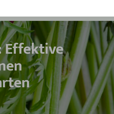
Effektive
inen
arten