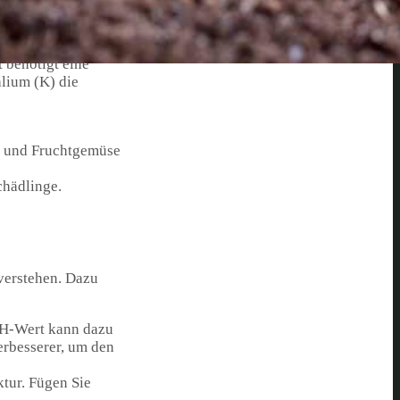
 benötigt eine
lium (K) die
e und Fruchtgemüse
chädlinge.
verstehen. Dazu
pH-Wert kann dazu
rbesserer, um den
tur. Fügen Sie