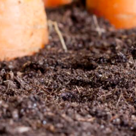
Boden in Ihrem
ichtig, den Boden
rzustellen, die
enheit,
ng zu ermitteln. Es
nn, wie z.B.
ge Produkt für die
ge Wachstumsphasen
n. Das Verständnis