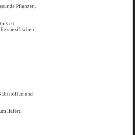
gesunde Pflanzen.
nis ist
die spezifischen
 Nährstoffen und
m liefert.