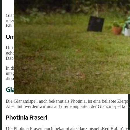
Glanzmispel, auch bekannt als Photinia, ist eine beliebte und vielsei
roten Austrieben im Frühjahr, den immergrünen Blättern und den kl
Blickfang in jedem Garten. Die Pflege dieser Pflanze ist ebenfalls 
Unsere Empfehlung:
Um das beste Wachstum und die schönsten Farben der Glanzmispel z
gehört die Wahl des richtigen Standortes, die Versorgung mit ausre
Dabei sollte insbesondere auf die richtige Bewässerung und den Schu
In diesem Artikel erfährst du alles Wissenswerte über die Pflege de
integrieren kannst. Schritt für Schritt wirst du lernen, wie du die 
dieser attraktiven und pflegeleichten Pflanze zu haben.
Glanzmispel Pflanzenarten
Die Glanzmispel, auch bekannt als Photinia, ist eine beliebte Zierp
Abschnitt werden wir uns auf drei Hauptarten der Glanzmispel konz
Photinia Fraseri
Die Photinia Fraseri, auch bekannt als Glanzmispel ‚Red Robin‘, ist 