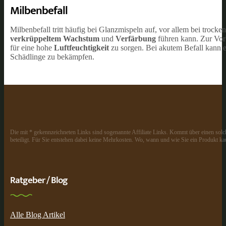
Milbenbefall
Milbenbefall tritt häufig bei Glanzmispeln auf, vor allem bei tro
verkrüppeltem Wachstum
und
Verfärbung
führen kann. Zur Vor
für eine hohe
Luftfeuchtigkeit
zu sorgen. Bei akutem Befall kann 
Schädlinge zu bekämpfen.
Die mit * gekennzeichneten Links sind sogenannte Affiliate Links. Kommt über einen solch
beteiligt. Für Sie entstehen dabei keine Mehrkosten. Wo, wann und wie Sie ein Produkt kau
Ratgeber / Blog
Alle Blog Artikel