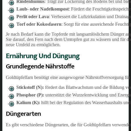
Rindenhumus
: Trägt zur Lockerung des Bodens bei und biete
Laub- oder Nadelkompost
: Fördert die Feuchtigkeitsspeiche
Perlit oder Lava
: Verbessert die Luftzirkulation und Drainag
Torf oder Kokosfasern
: Sorgt für eine ausreichende Feuchti
Je nach Bedarf kann die Topferde mit langsamlöslichem Dünger an
Sie darauf, den Fern nach dem Umtopfen gut zu wässern und für d
neue Umfeld zu ermöglichen.
Ernährung Und Düngung
Grundlegende Nährstoffe
Goldtüpfelfarn benötigt eine ausgewogene Nährstoffversorgung für
Stickstoff (N):
fördert das Blattwachstum und die Bildung vo
Phosphor (P):
unterstützt die Wurzelentwicklung und Energi
Kalium (K):
hilft bei der Regulation des Wasserhaushalts un
Düngerarten
Es gibt verschiedene Düngerarten, die für Goldtüpfelfarn verwend