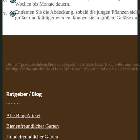
Wochen bis Monate dauern.
Entfernen Sie die Abdeckung, sobald die jungen Pflanzen sicht
größer und kräftiger werden, können sie in größere Gefäße um
Die mit * gekennzeichneten Links sind sogenannte Affiliate Links. Kommt über einen solch
beteiligt. Für Sie entstehen dabei keine Mehrkosten. Wo, wann und wie Sie ein Produkt kau
Ratgeber / Blog
Alle Blog Artikel
Bienenfreundlicher Garten
Hundefreundlicher Garten