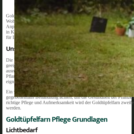
Goldtüpfelfarn, auch bekannt als Phlebodium aureum oder Blauglanz-S
Wohnräumen zu finden ist. Ursprünglich in den tropischen Regenwäl
Anpassungsfähigkeit und dekorative Erscheinung in der Welt der Z
in Kombination mit der bläulichen Färbung und den goldgelben Spore
für Liebhaber exotischer Pflanzen gemacht hat.
Unsere Empfehlung:
Die Pflege des Goldtüpfelfarns ist im Allgemeinen unkompliziert u
geeignet. Um die Pflanze gesund und schön zu halten, sind lediglic
ausreichend Feuchtigkeit und Humus sowie ein halbschattiger bis s
Pflanze ein feuchtes und gleichmäßig temperiertes Umfeld, weshalb 
eignet.
Ein weiterer Vorteil des Goldtüpfelfarns ist seine Robustheit geg
gegebenenfalls Behandlung achten, um die Gesundheit der Pflanze
richtige Pflege und Aufmerksamkeit wird der Goldtüpfelfarn zweife
werden.
Goldtüpfelfarn Pflege Grundlagen
Lichtbedarf