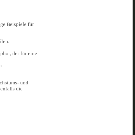
ge Beispiele für
ilen.
hor, der für eine
n
achstums- und
enfalls die