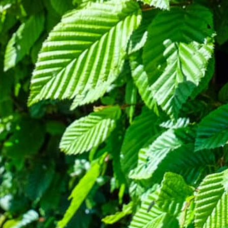
r Hainbuchenhecke
sreichend
und beginnen, aktiv
 Düngung im
e man auf
uchenhecke, da es
ßig auf dem Boden