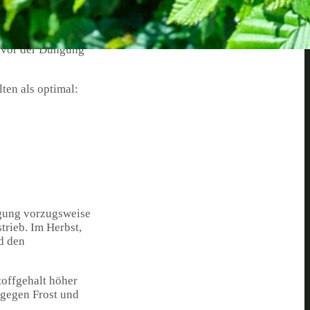
nbuchenhecke zu
e Rolle.
, vor der Düngung
ten als optimal:
ngung vorzugsweise
rieb. Im Herbst,
d den
toffgehalt höher
 gegen Frost und