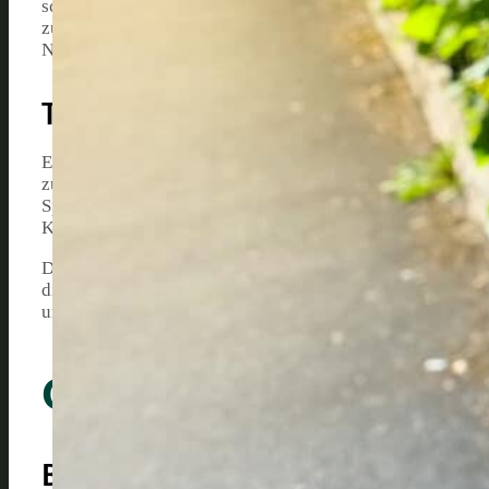
schnell, was sie zu einer idealen Wahl für Heckenpflan
zu gewährleisten, ist es wichtig, sie regelmäßig und sach
Nährstoffen versorgt werden, um kräftig und dicht zu wa
Testsieger 2026:
Eine gute Zeit, um die Hainbuchenhecke zu düngen, ist d
zu wachsen. In dieser Zeit benötigen sie besonders viele
Spätsommer kann hilfreich sein, um die Pflanzen für den 
Komponenten achten, die speziell auf die Bedürfnisse v
Die Zugabe von organischem Material wie Kompost oder gut
die Bodenstruktur verbessert und das Pflanzenwachstum 
um die Pflanzen verteilt werden, um sie während der gesa
Grundlagen Der Hai
Bodenbeschaffenheit Und Nährst