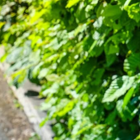
zen macht. Um das gesunde Wachstum und die Langlebigkeit de
gemäß zu düngen. Düngen stellt sicher, dass die Pflanzen mit au
chsen.
as Frühjahr, wenn die Pflanzen aus dem Winterschlaf erwachen 
 Nährstoffe, um ein starkes Wachstum zu fördern. Eine weitere
Winter zu stärken. Bei der Auswahl des richtigen Düngers sollt
on Heckenpflanzen abgestimmt sind.
 verrottetem Stallmist ist ebenfalls vorteilhaft für die Hainb
fördert. Sie sollte in einer angemessenen Menge und gleichmä
mten Vegetationsperiode kontinuierlich zu versorgen.
nbuchenhecke Düngung
offbedarf