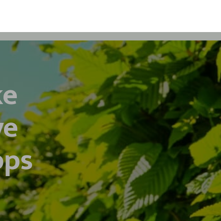
ke
ve
pps