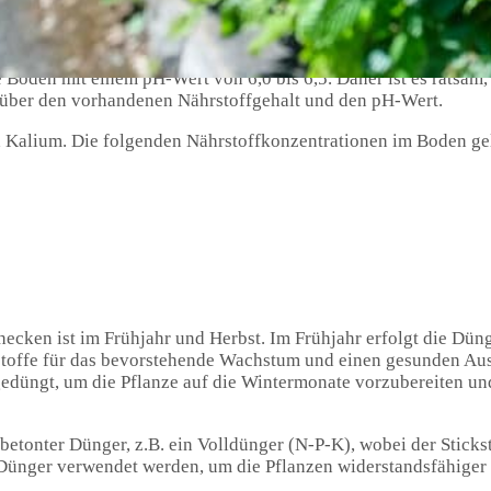
bbaumart, die sich gut als Hecke eignet. Um eine gesunde Hai
 Bedeutung. Die Bodenbeschaffenheit spielt dabei eine wichtig
 Böden mit einem pH-Wert von 6,0 bis 6,5. Daher ist es ratsam
 über den vorhandenen Nährstoffgehalt und den pH-Wert.
 Kalium. Die folgenden Nährstoffkonzentrationen im Boden gel
ecken ist im Frühjahr und Herbst. Im Frühjahr erfolgt die Dü
stoffe für das bevorstehende Wachstum und einen gesunden Aust
edüngt, um die Pflanze auf die Wintermonate vorzubereiten un
betonter Dünger, z.B. ein Volldünger (N-P-K), wobei der Sticks
r Dünger verwendet werden, um die Pflanzen widerstandsfähiger