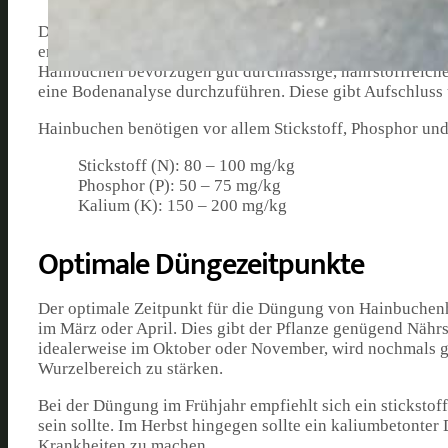
Die Hainbuche (Carpinus betulus) ist eine heimische Lau
ermöglichen, ist die richtige Düngung von entscheidender
Hainbuchen bevorzugen gut durchlässige, nährstoffreiche
eine Bodenanalyse durchzuführen. Diese gibt Aufschluss
Hainbuchen benötigen vor allem Stickstoff, Phosphor und
Stickstoff (N): 80 – 100 mg/kg
Phosphor (P): 50 – 75 mg/kg
Kalium (K): 150 – 200 mg/kg
Optimale Düngezeitpunkte
Der optimale Zeitpunkt für die Düngung von Hainbuchenh
im März oder April. Dies gibt der Pflanze genügend Nähr
idealerweise im Oktober oder November, wird nochmals g
Wurzelbereich zu stärken.
Bei der Düngung im Frühjahr empfiehlt sich ein stickstoff
sein sollte. Im Herbst hingegen sollte ein kaliumbetonte
Krankheiten zu machen.