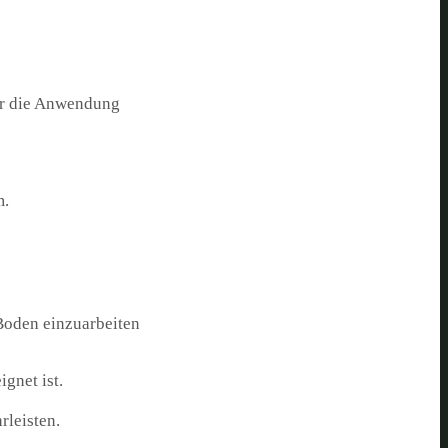
für die Anwendung
m.
 Boden einzuarbeiten
gnet ist.
leisten.