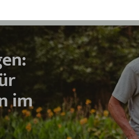
en:
ür
n im