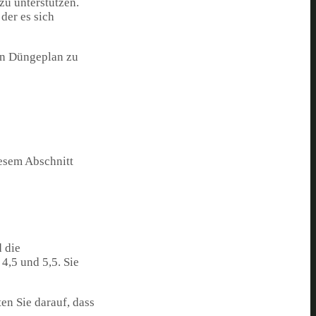
u unterstützen.
der es sich
ten Düngeplan zu
iesem Abschnitt
 die
,5 und 5,5. Sie
en Sie darauf, dass