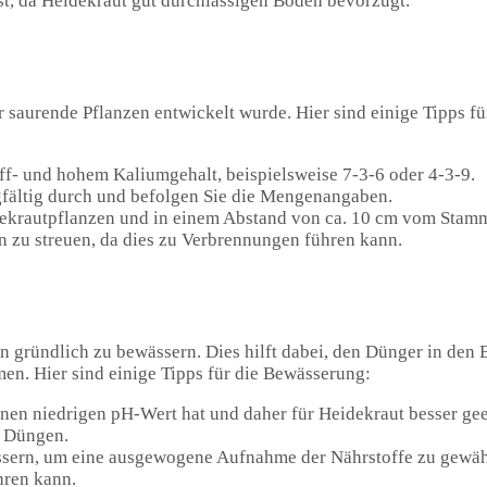
st, da Heidekraut gut durchlässigen Boden bevorzugt.
r saurende Pflanzen entwickelt wurde. Hier sind einige Tipps 
ff- und hohem Kaliumgehalt, beispielsweise 7-3-6 oder 4-3-9.
fältig durch und befolgen Sie die Mengenangaben.
dekrautpflanzen und in einem Abstand von ca. 10 cm vom Stam
n zu streuen, da dies zu Verbrennungen führen kann.
n gründlich zu bewässern. Dies hilft dabei, den Dünger in den
en. Hier sind einige Tipps für die Bewässerung:
en niedrigen pH-Wert hat und daher für Heidekraut besser geei
m Düngen.
ssern, um eine ausgewogene Aufnahme der Nährstoffe zu gewähr
hren kann.