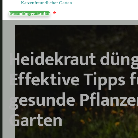
Katzenfreundlicher Garten
*
Rasendünger kaufen
Heidekraut düng
Effektive Tipps f
gesunde Pflanze
Garten