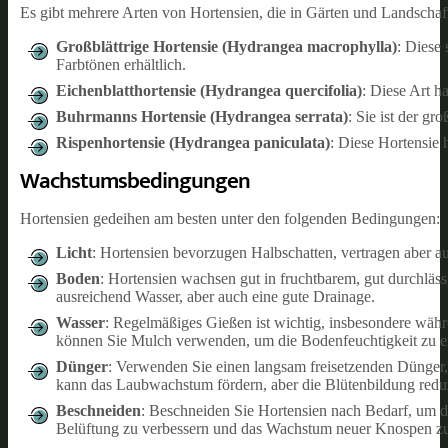
Es gibt mehrere Arten von Hortensien, die in Gärten und Landschaft
Großblättrige Hortensie (Hydrangea macrophylla)
: Diese 
Farbtönen erhältlich.
Eichenblatthortensie (Hydrangea quercifolia)
: Diese Art h
Buhrmanns Hortensie (Hydrangea serrata)
: Sie ist der gr
Rispenhortensie (Hydrangea paniculata)
: Diese Hortensie
Wachstumsbedingungen
Hortensien gedeihen am besten unter den folgenden Bedingungen:
Licht
: Hortensien bevorzugen Halbschatten, vertragen aber au
Boden
: Hortensien wachsen gut in fruchtbarem, gut durchläs
ausreichend Wasser, aber auch eine gute Drainage.
Wasser
: Regelmäßiges Gießen ist wichtig, insbesondere währe
können Sie Mulch verwenden, um die Bodenfeuchtigkeit zu er
Dünger
: Verwenden Sie einen langsam freisetzenden Dünge
kann das Laubwachstum fördern, aber die Blütenbildung redu
Beschneiden
: Beschneiden Sie Hortensien nach Bedarf, um d
Belüftung zu verbessern und das Wachstum neuer Knospen zu