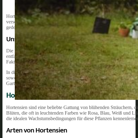
Hortensien sind eine beliebte Pflanzenart, die in vielen Gärten auf 
verschiedenen Farben wie Rosa, Blau und Weiß erstrahlen. Neben ih
gedeihen, wenn sie richtig gepflegt werden.
Unsere Empfehlung:
Die Pflege von Hortensien ist in der Tat ein wichtiger Aspekt des Gä
entfalten können. Zu den grundlegenden Aspekten der Hortensienpf
Faktoren im Auge zu behalten und dementsprechend zu handeln, um
In diesem Artikel werden wir uns eingehender mit der Pflege von H
sowohl Anfänger als auch erfahrene Gärtnerinnen und Gärtner dazu 
Garten zu genießen.
Hortensien Grundlagen
Hortensien sind eine beliebte Gattung von blühenden Sträuchern, die
Blüten, die oft in leuchtenden Farben wie Rosa, Blau, Weiß und Li
die idealen Wachstumsbedingungen für diese Pflanzen kennenlerne
Arten von Hortensien