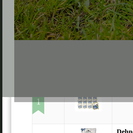
Dehne
1
Dehne