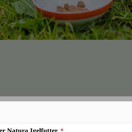
*
r Natura Igelfutter, Nassfutter
*
r Natura Igelfutter