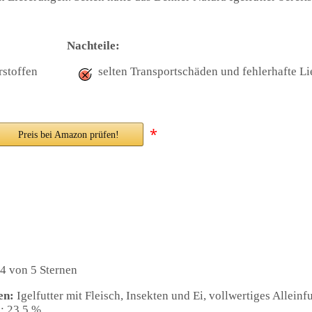
Nachteile:
rstoffen
selten Transportschäden und fehlerhafte L
*
Preis bei Amazon prüfen!
4 von 5 Sternen
en:
Igelfutter mit Fleisch, Insekten und Ei, vollwertiges Alleinfu
l: 23,5 %,