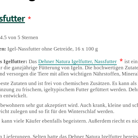
sfutter
*
4.5 von 5 Sternen
en:
Igel-Nassfutter ohne Getreide, 16 x 100 g
*
s Igelfutter:
Das
Dehner Natura Igelfutter, Nassfutter
ist e
ür die ganzjährige Fütterung von Igeln. Die hochwertigen Zutate
nd versorgen die Tiere mit allen wichtigen Nährstoffen, Minera
beste Zutaten und ist frei von chemischen Zusätzen. Es kann als 
änzung zu frischem, igeltypischem Futter gefüttert werden. De
n entwickelt.
enbewohnern sehr gut akzeptiert wird. Auch krank, kleine und s
cht zulegen und so fit für den Winterschlaf werden.
t, kann viele Käufer ebenfalls begeistern. Außerdem riecht es n
 Lieferungen. Selten hatte das Dehner Natura Igelfutter bereits