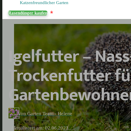
Katzenfreundlicher Garten
*
Rasendünger kaufen
Igelfutter – Nass
Trockenfutter fü
Gartenbewohne
Von Garten Team - Helene
Aktualisiert am: 02.06.2023