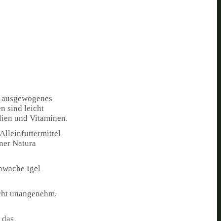
in ausgewogenes
n sind leicht
lien und Vitaminen.
Alleinfuttermittel
hner Natura
chwache Igel
icht unangenehm,
 das