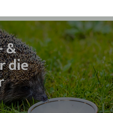
- &
r die
r