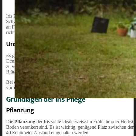
Iris Pflege ist ein wichtiger Aspekt der Gartenarbeit, um sicherzuste
Schwertlilie bekannt, ist eine weit verbreitete Gattung von Pflanzen
an Farben und Formen aufweist. Erfolgreiche Iris Pflege erfordert
richtigen Methoden, um ihre Lebensdauer und Schönheit zu erhalte
Unsere Empfehlung:
Es gibt über 300 Arten von Irispflanzen, die in verschiedenen Regio
Dennoch gibt es einige grundlegende Empfehlungen, die für alle Iri
zu vermeiden, die richtige Menge an Sonnenlicht und die Anwendu
Blüten zu fördern.
Bei der Iris Pflege ist es auch wichtig, auf Krankheiten und Schädl
vorbeugende Maßnahmen können Sie sicherstellen, dass Ihre Irispfl
Grundlagen der Iris Pflege
Pflanzung
Die
Pflanzung
der Iris sollte idealerweise im Frühjahr oder Herbst 
Boden verankert sind. Es ist wichtig, genügend Platz zwischen den
40 Zentimeter Abstand eingehalten werden.