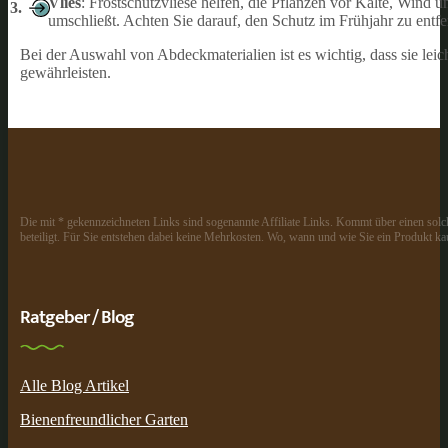
Vlies
: Frostschutzvliese helfen, die Pflanzen vor Kälte, Wind u
umschließt. Achten Sie darauf, den Schutz im Frühjahr zu entfe
Bei der Auswahl von Abdeckmaterialien ist es wichtig, dass sie lei
gewährleisten.
Die mit * gekennzeichneten Links sind sogenannte Affiliate Links. Kommt über einen solch
beteiligt. Für Sie entstehen dabei keine Mehrkosten. Wo, wann und wie Sie ein Produkt kau
Ratgeber / Blog
Alle Blog Artikel
Bienenfreundlicher Garten