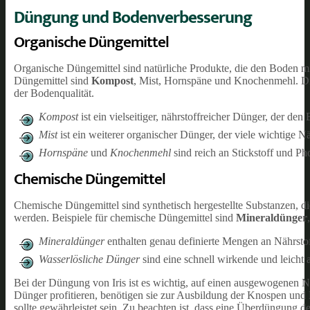
Düngung und Bodenverbesserung
Organische Düngemittel
Organische Düngemittel sind natürliche Produkte, die den Boden mi
Düngemittel sind
Kompost
, Mist, Hornspäne und Knochenmehl. Die
der Bodenqualität.
Kompost
ist ein vielseitiger, nährstoffreicher Dünger, der de
Mist
ist ein weiterer organischer Dünger, der viele wichtige Nähr
Hornspäne
und
Knochenmehl
sind reich an Stickstoff und P
Chemische Düngemittel
Chemische Düngemittel sind synthetisch hergestellte Substanzen, di
werden. Beispiele für chemische Düngemittel sind
Mineraldünger
Mineraldünger
enthalten genau definierte Mengen an Nährstof
Wasserlösliche Dünger
sind eine schnell wirkende und leich
Bei der Düngung von Iris ist es wichtig, auf einen ausgewogenen 
Dünger profitieren, benötigen sie zur Ausbildung der Knospen und
sollte gewährleistet sein. Zu beachten ist, dass eine Überdüngung