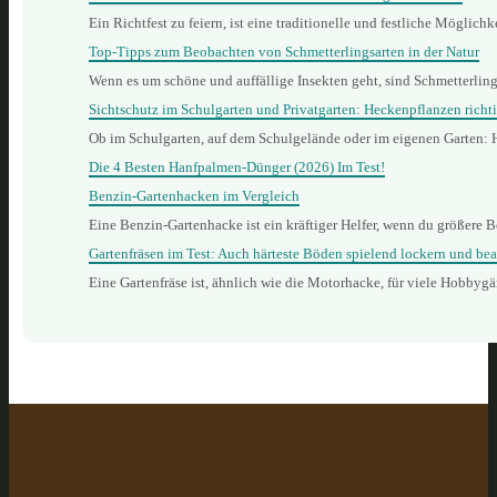
Ein Richtfest zu feiern, ist eine traditionelle und festliche Mögli
Top-Tipps zum Beobachten von Schmetterlingsarten in der Natur
Wenn es um schöne und auffällige Insekten geht, sind Schmetterling
Sichtschutz im Schulgarten und Privatgarten: Heckenpflanzen richt
Ob im Schulgarten, auf dem Schulgelände oder im eigenen Garten: 
Die 4 Besten Hanfpalmen-Dünger (2026) Im Test!
Benzin‑Gartenhacken im Vergleich
Eine Benzin‑Gartenhacke ist ein kräftiger Helfer, wenn du größere B
Gartenfräsen im Test: Auch härteste Böden spielend lockern und bea
Eine Gartenfräse ist, ähnlich wie die Motorhacke, für viele Hobbyg