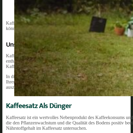
Kaffeetrinker aufgepasst: Wussten Sie, dass Kaffeesatz ein wertvol
können Sie ihn verwenden, um Ihre Pflanzen zu nähren und ihren B
Unsere Empfehlung:
Kaffeesatz enthält Nährstoffe wie Stickstoff, Phosphor und Kalium,
enthaltene organische Substanz zur Verbesserung der Bodenstruktu
Kaffeesatz im Garten ist also nicht nur umweltfreundlich, sondern a
In diesem Artikel werden wir uns näher mit der Verwendung von Kaf
Ihrem Garten einsetzen können. Achten Sie darauf, die folgenden Ab
auszuschöpfen.
Kaffeesatz Als Dünger
Kaffeesatz ist ein wertvolles Nebenprodukt des Kaffeekonsums und
die den Pflanzenwachstum und die Qualität des Bodens positiv beei
Nährstoffgehalt im Kaffeesatz untersuchen.