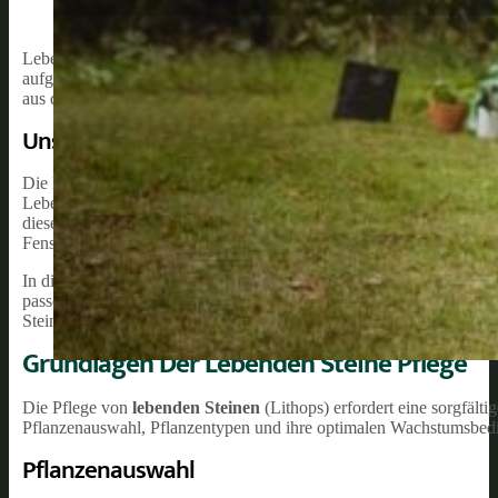
Lebende Steine, auch bekannt als Lithops, sind faszinierende Sukkule
aufgrund ihrer erstaunlichen Überlebensfähigkeit und ihrer ungewöhn
aus den trockenen Regionen Südafrikas, sind aber mittlerweile in G
Unsere Empfehlung:
Die Pflege von lebenden Steinen erfordert einige besondere Aufmerk
Lebende Steine verlangen gut durchlässige Böden, gemäßigte Was
diese Bedingungen erfüllt sind, werden Sie feststellen, dass Ihre le
Fensterbank darstellen.
In diesem Artikel werden wir die wichtigsten Aspekte der lebenden 
passende Beleuchtung sowie die allgemeinen Wachstumsbedingungen
Steine erfolgreich zu züchten und zu pflegen.
Grundlagen Der Lebenden Steine Pflege
Die Pflege von
lebenden Steinen
(Lithops) erfordert eine sorgfält
Pflanzenauswahl, Pflanzentypen und ihre optimalen Wachstumsbedi
Pflanzenauswahl