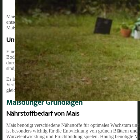
Mais ist eine weit verbreitete Nutzpflanze, die sowohl für menschl
entscheidend für optimale Ernteerträge und eine hohe Nährstoffquali
Mais effektiv zu düngen und die verschiedenen Düngemittel, die fü
Unsere Empfehlung:
Eine effiziente Düngung von Maispflanzen umfasst die korrekte Nä
Bodenbedingungen. Dies kann dazu beitragen, Ertragseinbußen zu ve
durch übermäßige Düngung reduzieren. Wir werden die wichtigsten
sind, sowie ihre verschiedenen Quellen und Anwendungsformen.
Es ist wichtig, die Nährstoffanforderungen von Maispflanzen im L
Verfügung zu stellen, um ein gesundes Pflanzenwachstum und Ernt
gleichermaßen negative Auswirkungen auf Maispflanzen haben und
Maisdünger Grundlagen
Nährstoffbedarf von Mais
Mais benötigt verschiedene Nährstoffe für optimales Wachstum und E
ist besonders wichtig für die Entwicklung von grünen Blättern un
Wurzelentwicklung und Fruchtbildung spielen. Häufig benötigte Me