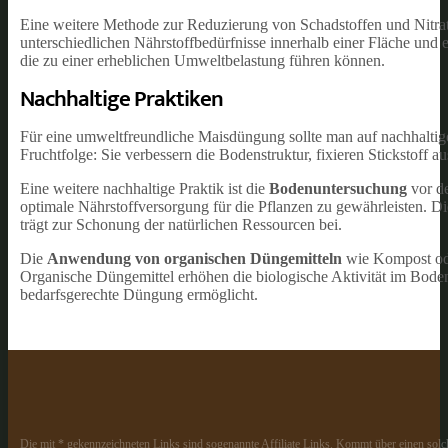
Eine weitere Methode zur Reduzierung von Schadstoffen und Nitrat
unterschiedlichen Nährstoffbedürfnisse innerhalb einer Fläche und
die zu einer erheblichen Umweltbelastung führen können.
Nachhaltige Praktiken
Für eine umweltfreundliche Maisdüngung sollte man auf nachhaltige
Fruchtfolge: Sie verbessern die Bodenstruktur, fixieren Stickstoff 
Eine weitere nachhaltige Praktik ist die
Bodenuntersuchung
vor de
optimale Nährstoffversorgung für die Pflanzen zu gewährleisten.
trägt zur Schonung der natürlichen Ressourcen bei.
Die
Anwendung von organischen Düngemitteln
wie Kompost oder
Organische Düngemittel erhöhen die biologische Aktivität im Boden
bedarfsgerechte Düngung ermöglicht.
Die mit * gekennzeichneten Links sind sogenannte Affiliate Links. Kommt über einen solch