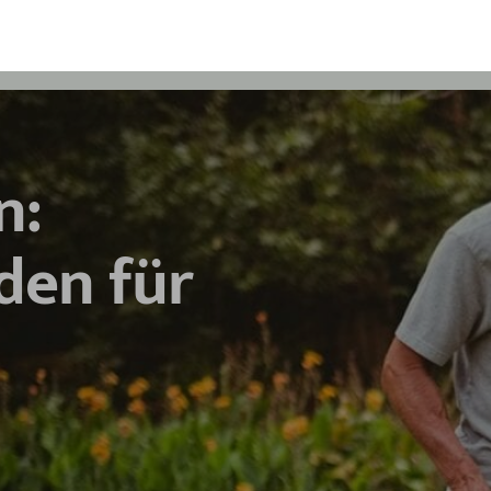
n:
den für