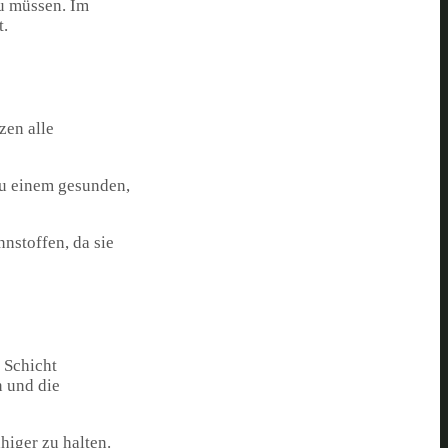
u müssen. Im
t.
zen alle
zu einem gesunden,
nstoffen, da sie
 Schicht
 und die
iger zu halten.