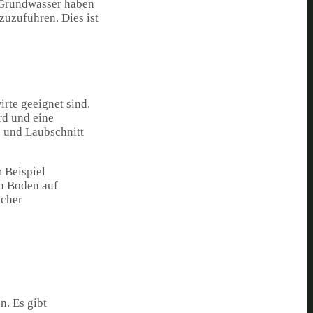
 Grundwasser haben
zuzuführen. Dies ist
rte geeignet sind.
rd und eine
- und Laubschnitt
 Beispiel
en Boden auf
icher
. Es gibt