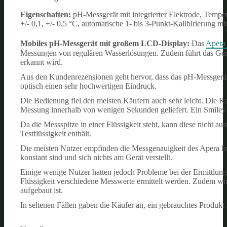
Eigenschaften:
pH-Messgerät mit integrierter Elektrode, Tempe
+/- 0,1, +/- 0,5 °C, automatische 1- bis 3-Punkt-Kalibirierung m
Mobiles pH-Messgerät mit großem LCD-Display:
Das
Apera
Messungen von regulären Wasserlösungen. Zudem führt das Gerät 
erkannt wird.
Aus den Kundenrezensionen geht hervor, dass das pH-Messgerät se
optisch einen sehr hochwertigen Eindruck.
Die Bedienung fiel den meisten Käufern auch sehr leicht. Die K
Messung innerhalb von wenigen Sekunden geliefert. Ein Smiley g
Da die Messspitze in einer Flüssigkeit steht, kann diese nicht a
Testflüssigkeit enthält.
Die meisten Nutzer empfinden die Messgenauigkeit des Apera In
konstant sind und sich nichts am Gerät verstellt.
Einige wenige Nutzer hatten jedoch Probleme bei der Ermittlun
Flüssigkeit verschiedene Messwerte ermittelt werden. Zudem wird
aufgebaut ist.
In seltenen Fällen gaben die Käufer an, ein gebrauchtes Produkt