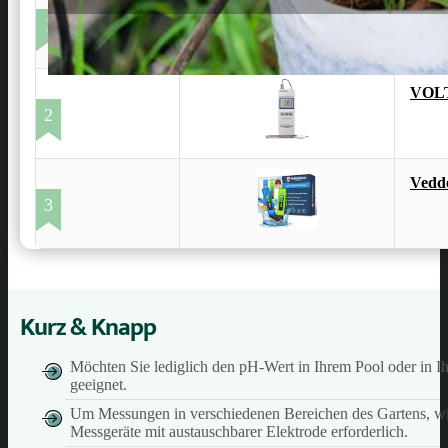
Aper
1
VOLT
2
Vedde
3
Kurz & Knapp
Möchten Sie lediglich den pH-Wert in Ihrem Pool oder in Ih
geeignet.
Um Messungen in verschiedenen Bereichen des Gartens, wie
Messgeräte mit austauschbarer Elektrode erforderlich.