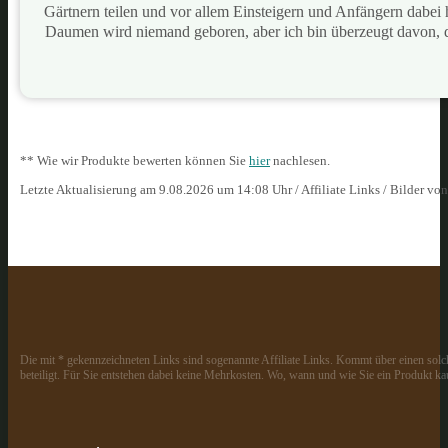
Gärtnern teilen und vor allem Einsteigern und Anfängern dabei
Daumen wird niemand geboren, aber ich bin überzeugt davon, 
** Wie wir Produkte bewerten können Sie
hier
nachlesen.
Letzte Aktualisierung am 9.08.2026 um 14:08 Uhr / Affiliate Links / Bilder vo
Die mit * gekennzeichneten Links sind sogenannte Affiliate Links. Kommt über einen solch
beteiligt. Für Sie entstehen dabei keine Mehrkosten. Wo, wann und wie Sie ein Produkt kau