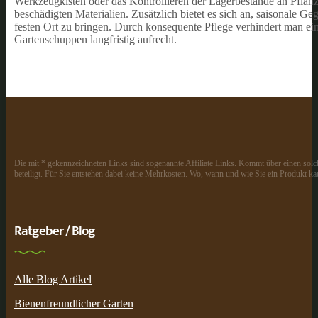
Werkzeugkisten oder das Kontrollieren der Lagerbestände an Pflan
beschädigten Materialien. Zusätzlich bietet es sich an, saisonale
festen Ort zu bringen. Durch konsequente Pflege verhindert man ei
Gartenschuppen langfristig aufrecht.
Die mit * gekennzeichneten Links sind sogenannte Affiliate Links. Kommt über einen solch
beteiligt. Für Sie entstehen dabei keine Mehrkosten. Wo, wann und wie Sie ein Produkt kau
Ratgeber / Blog
Alle Blog Artikel
Bienenfreundlicher Garten