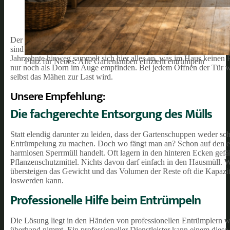
Der klassische Gartenschuppen mutiert mit der Zeit schnell zum 
sind stets einsatzbereit, doch wie steht es eigentlich um halbleere
Jahrzehnte hinweg sammelt sich hier alles an, was im Haus keinen 
Platz für Neues: Alte Gartenlauben effizient entrümpeln
nur noch als Dorn im Auge empfinden. Bei jedem Öffnen der Tür we
selbst das Mähen zur Last wird.
Unsere Empfehlung:
Die fachgerechte Entsorgung des Mülls
Statt elendig darunter zu leiden, dass der Gartenschuppen weder sc
Entrümpelung zu machen. Doch wo fängt man an? Schon auf den erste
harmlosen Sperrmüll handelt. Oft lagern in den hinteren Ecken gefähr
Pflanzenschutzmittel. Nichts davon darf einfach in den Hausmüll. W
übersteigen das Gewicht und das Volumen der Reste oft die Kapazit
loswerden kann.
Professionelle Hilfe beim Entrümpeln
Die Lösung liegt in den Händen von professionellen Entrümplern 
überhand nimmt. Ein professioneller Dienstleister kann einem die