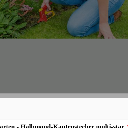
*
asenkantenstecher
ten - Halbmond-Kantenstecher multi-star