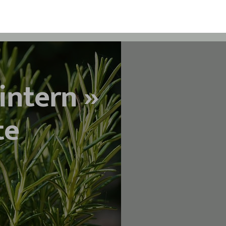
ntern »
te