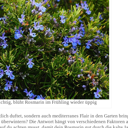
ichtig, blüht Rosmarin im Frühling wieder üppig
tlich duftet, sondern auch mediterranes Flair in den Garten bri
en überwintern? Die Antwort hängt von verschiedenen Faktoren 
auf du achten musst, damit dein Rosmarin gut durch die kalte J