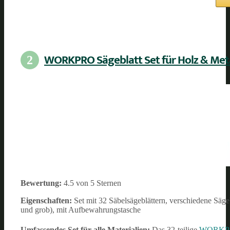
WORKPRO Sägeblatt Set für Holz & Meta
2
Bewertung:
4.5 von 5 Sternen
Eigenschaften:
Set mit 32 Säbelsägeblättern, verschiedene Sägebl
und grob), mit Aufbewahrungstasche
Umfassendes Set für alle Materialien:
Das 32-teilige
WORKPRO 