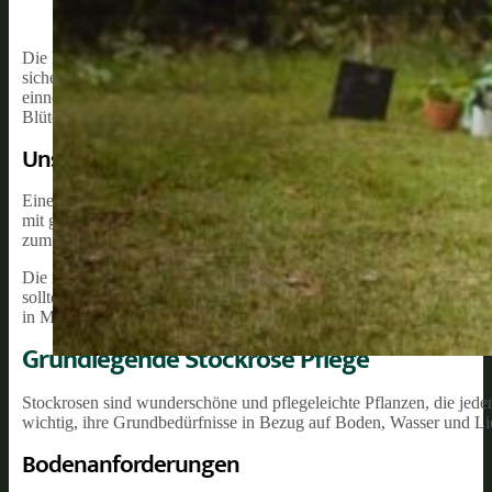
Die Pflege von Stockrosen ist ein wesentlicher Bestandteil, um d
sicherzustellen. Stockrosen sind ansprechende Zierpflanzen, die au
einnehmen. In diesem Artikel werden wir Tipps und Informationen ber
Blütenpracht zu genießen.
Unsere Empfehlung:
Eine optimale Standortauswahl und Bodenbeschaffenheit sind entsc
mit gut durchlässigem, nährstoffreichem Boden. Gleichzeitig ist es
zum Wachsen und eine gute Luftzirkulation zu bieten.
Die richtige Bewässerung, Düngung und Schädlingsbekämpfung sind 
sollte man die Pflanzen regelmäßig, aber nicht zu stark gießen, u
in Maßen angewendet werden, um das Wachstum und die Blütenbildu
Grundlegende Stockrose Pflege
Stockrosen sind wunderschöne und pflegeleichte Pflanzen, die jede
wichtig, ihre Grundbedürfnisse in Bezug auf Boden, Wasser und Lic
Bodenanforderungen