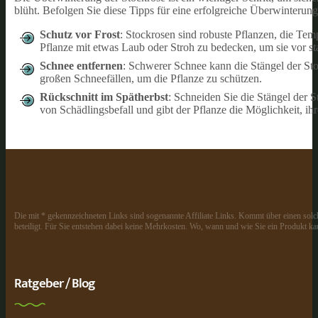
blüht. Befolgen Sie diese Tipps für eine erfolgreiche Überwinterung
Schutz vor Frost
: Stockrosen sind robuste Pflanzen, die Tem
Pflanze mit etwas Laub oder Stroh zu bedecken, um sie vor st
Schnee entfernen
: Schwerer Schnee kann die Stängel der St
großen Schneefällen, um die Pflanze zu schützen.
Rückschnitt im Spätherbst
: Schneiden Sie die Stängel der 
von Schädlingsbefall und gibt der Pflanze die Möglichkeit, i
Die mit * gekennzeichneten Links sind sogenannte Affiliate Links. Kommt über einen solch
beteiligt. Für Sie entstehen dabei keine Mehrkosten. Wo, wann und wie Sie ein Produkt kau
Ratgeber / Blog