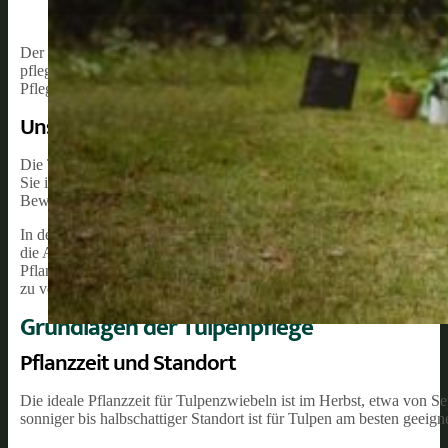
Der Frühling ist endlich da und mit ihm die wunderschönen Tulpen,
pflegen ist eine lohnende Aufgabe für jeden Hobbygärtner und bietet
Pflege, um sowohl Anfängern als auch erfahrenen Gartenliebhabern d
Unsere Empfehlung:
Die Tulpe ist eine winterharte Pflanze, die in einer Vielzahl von Far
Sie ist pflegeleicht und kann sowohl im Beet als auch im Topf gezo
Bewässerungsstrategie tragen wesentlich dazu bei, dass die Tulpen 
In den folgenden Abschnitten des Artikels erläutern wir sowohl gru
die Auswahl des richtigen Standorts, die Auswahl der passenden 
Pflanzenpflege, Schädlingsbekämpfung und Vermehrung, um Ihnen e
zu vermitteln.
Grundlagen der Tulpenpflege
Pflanzzeit und Standort
Die ideale Pflanzzeit für Tulpenzwiebeln ist im Herbst, etwa von 
sonniger bis halbschattiger Standort ist für Tulpen am besten geeign