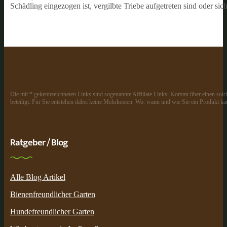
Schädling eingezogen ist, vergilbte Triebe aufgetreten sind oder sich
Die mit * gekennzeichneten Links sind sogenannte Affiliate Links. Kommt über einen solch
beteiligt. Für Sie entstehen dabei keine Mehrkosten. Wo, wann und wie Sie ein Produkt kau
Ratgeber / Blog
Alle Blog Artikel
Bienenfreundlicher Garten
Hundefreundlicher Garten