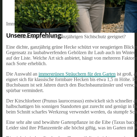
Immergrüne Sträucher als Hecke: Arten, Pflanzzeit und Pflege im Ü
Unsere Empfehlung:
Welche Arten sind für ganzjährigen Sichtschutz geeignet?
Eine dichte, ganzjährig grüne Hecke schützt vor neugierigen Blick
Gegensatz zu laubabwerfenden Gehölzen ihr Laub auch im Winter. Ga
auf der Liste. Welche Art sich anbietet, hängt von mehreren Fakto
nach Sorte erheblich.
Die Auswahl an
immergrünen Sträuchern für den Garten
ist groß, 
eignet sich für klassische formbare Hecken bis etwa 1,5 m Höhe. Er
Buchsbaum ist seit Jahren durch den Buchsbaumzünsler und verschie
spürbar vermindert.
Der Kirschlorbeer (Prunus laurocerasus) entwickelt sich schneller 
halbschattigen bis sonnigen Standorten gut zurecht und genügt in 
beim Schnitt scharfes Werkzeug verwendet werden, da stumpfe Sch
Eine sehr alte und bewährte Gartenpflanze ist die Eibe (Taxus baccat
Leider sind ihre Pflanzenteile alle höchst giftig, was im Garten m