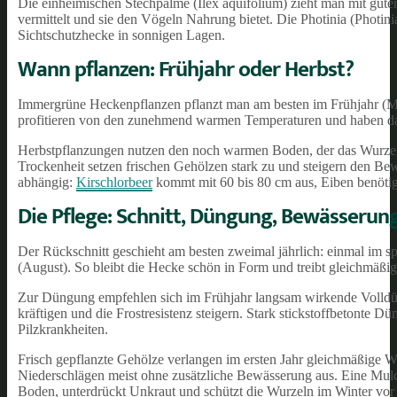
Die einheimischen Stechpalme (Ilex aquifolium) zieht man mit gut
vermittelt und sie den Vögeln Nahrung bietet. Die Photinia (Photini
Sichtschutzhecke in sonnigen Lagen.
Wann pflanzen: Frühjahr oder Herbst?
Immergrüne Heckenpflanzen pflanzt man am besten im Frühjahr (Mä
profitieren von den zunehmend warmen Temperaturen und haben da
Herbstpflanzungen nutzen den noch warmen Boden, der das Wurzelw
Trockenheit setzen frischen Gehölzen stark zu und steigern den Be
abhängig:
Kirschlorbeer
kommt mit 60 bis 80 cm aus, Eiben benöti
Die Pflege: Schnitt, Düngung, Bewässerun
Der Rückschnitt geschieht am besten zweimal jährlich: einmal im s
(August). So bleibt die Hecke schön in Form und treibt gleichmäßig
Zur Düngung empfehlen sich im Frühjahr langsam wirkende Volldü
kräftigen und die Frostresistenz steigern. Stark stickstoffbetonte 
Pilzkrankheiten.
Frisch gepflanzte Gehölze verlangen im ersten Jahr gleichmäßige 
Niederschlägen meist ohne zusätzliche Bewässerung aus. Eine Mulc
Boden, unterdrückt Unkraut und schützt die Wurzeln im Winter vor