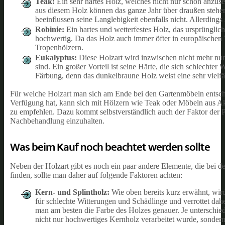
Teak:
Ein sehr hartes Holz, welches nicht nur schön anzuseh
aus diesem Holz können das ganze Jahr über draußen stehen
beeinflussen seine Langlebigkeit ebenfalls nicht. Allerdings 
Robinie:
Ein hartes und wetterfestes Holz, das ursprüngli
hochwertig. Da das Holz auch immer öfter in europäischen 
Tropenhölzern.
Eukalyptus:
Diese Holzart wird inzwischen nicht mehr nur 
sind. Ein großer Vorteil ist seine Härte, die sich schlecht
Färbung, denn das dunkelbraune Holz weist eine sehr vielfä
Für welche Holzart man sich am Ende bei den Gartenmöbeln entsch
Verfügung hat, kann sich mit Hölzern wie Teak oder Möbeln aus Ak
zu empfehlen. Dazu kommt selbstverständlich auch der Faktor der P
Nachbehandlung einzuhalten.
Was beim Kauf noch beachtet werden sollte
Neben der Holzart gibt es noch ein paar andere Elemente, die bei 
finden, sollte man daher auf folgende Faktoren achten:
Kern- und Splintholz:
Wie oben bereits kurz erwähnt, wird 
für schlechte Witterungen und Schädlinge und verrottet dahe
man am besten die Farbe des Holzes genauer. Je unterschied
nicht nur hochwertiges Kernholz verarbeitet wurde, sondern