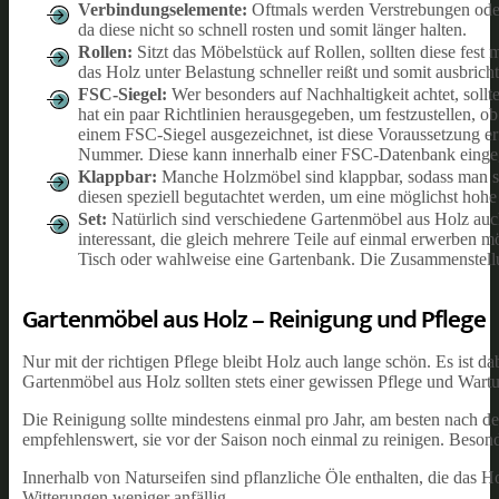
Verbindungselemente:
Oftmals werden Verstrebungen oder
da diese nicht so schnell rosten und somit länger halten.
Rollen:
Sitzt das Möbelstück auf Rollen, sollten diese fes
das Holz unter Belastung schneller reißt und somit ausbricht.
FSC-Siegel:
Wer besonders auf Nachhaltigkeit achtet, soll
hat ein paar Richtlinien herausgegeben, um festzustellen, o
einem FSC-Siegel ausgezeichnet, ist diese Voraussetzung e
Nummer. Diese kann innerhalb einer FSC-Datenbank eingeg
Klappbar:
Manche Holzmöbel sind klappbar, sodass man sie
diesen speziell begutachtet werden, um eine möglichst hohe 
Set:
Natürlich sind verschiedene Gartenmöbel aus Holz auch 
interessant, die gleich mehrere Teile auf einmal erwerben m
Tisch oder wahlweise eine Gartenbank. Die Zusammenstellun
Gartenmöbel aus Holz – Reinigung und Pflege
Nur mit der richtigen Pflege bleibt Holz auch lange schön. Es ist d
Gartenmöbel aus Holz sollten stets einer gewissen Pflege und War
Die Reinigung sollte mindestens einmal pro Jahr, am besten nach der
empfehlenswert, sie vor der Saison noch einmal zu reinigen. Besonde
Innerhalb von Naturseifen sind pflanzliche Öle enthalten, die das Ho
Witterungen weniger anfällig.