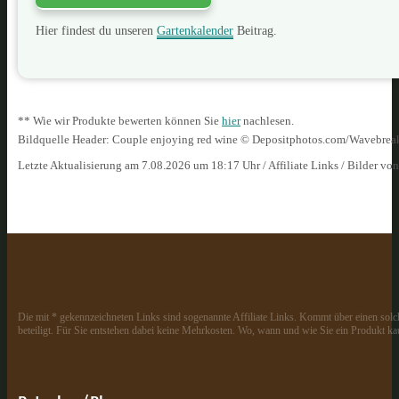
Hier findest du unseren
Gartenkalender
Beitrag.
** Wie wir Produkte bewerten können Sie
hier
nachlesen.
Bildquelle Header: Couple enjoying red wine © Depositphotos.com/Wavebre
Letzte Aktualisierung am 7.08.2026 um 18:17 Uhr / Affiliate Links / Bilder vo
Die mit * gekennzeichneten Links sind sogenannte Affiliate Links. Kommt über einen solch
beteiligt. Für Sie entstehen dabei keine Mehrkosten. Wo, wann und wie Sie ein Produkt kau