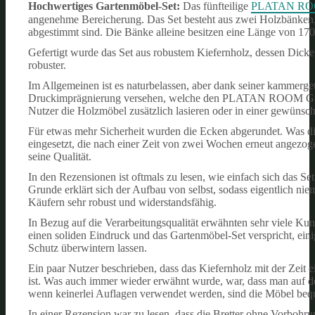
Hochwertiges Gartenmöbel-Set:
Das fünfteilige
PLATAN ROOM
angenehme Bereicherung. Das Set besteht aus zwei Holzbänken, 
abgestimmt sind. Die Bänke alleine besitzen eine Länge von 170
Gefertigt wurde das Set aus robustem Kiefernholz, dessen Dicke a
robuster.
Im Allgemeinen ist es naturbelassen, aber dank seiner kammerget
Druckimprägnierung versehen, welche den PLATAN ROOM Garte
Nutzer die Holzmöbel zusätzlich lasieren oder in einer gewünsch
Für etwas mehr Sicherheit wurden die Ecken abgerundet. Was d
eingesetzt, die nach einer Zeit von zwei Wochen erneut angezog
seine Qualität.
In den Rezensionen ist oftmals zu lesen, wie einfach sich das Set
Grunde erklärt sich der Aufbau von selbst, sodass eigentlich n
Käufern sehr robust und widerstandsfähig.
In Bezug auf die Verarbeitungsqualität erwähnten sehr viele Kun
einen soliden Eindruck und das Gartenmöbel-Set verspricht, eini
Schutz überwintern lassen.
Ein paar Nutzer beschrieben, dass das Kiefernholz mit der Zeit 
ist. Was auch immer wieder erwähnt wurde, war, dass man au
wenn keinerlei Auflagen verwendet werden, sind die Möbel beq
In einer Rezension war zu lesen, dass die Bretter ohne Vorboh