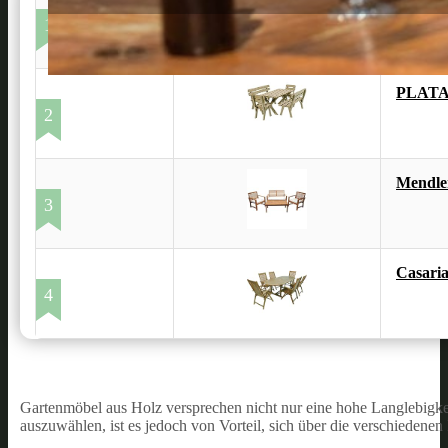
KMH® 2
1
PLATAN
2
Mendle
3
Casari
4
Gartenmöbel aus Holz versprechen nicht nur eine hohe Langlebigke
auszuwählen, ist es jedoch von Vorteil, sich über die verschiedenen