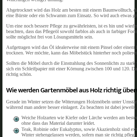
Abgetrocknet wird das Holz am besten mit einem Baumwolltuch, da
eine Bürste oder ein Schwamm zum Einsatz. So wird auch etwas gro
Um eine noch bessere Pflege zu gewährleisten, ist es hin und wieder
beachten, dass das Pflegeöl sowohl farblos als auch in farbiger For
sollte möglichst frei von Lösungsmitteln sein.
Aufgetragen wird das Öl idealerweise mit einem Pinsel oder eine
trocknen. Wer möchte, kann das Möbelstück hinterher noch poliere
Sollten die Möbel durch die Einstrahlung des Sonnenlichts zu stark
sich ein Schleifpapier mit einer Körnung zwischen 100 und 120. D
richtig schön.
Wie werden Gartenmöbel aus Holz richtig über
Gerade im Winter setzen die Witterungen Holzmöbeln unter Umstän
während man andere besser einlagert. Zu beachten ist dabei jeweils
Weiche Holzarten wie Kiefer oder Lärche werden am besten i
ohne dass das Material darunter leidet.
Teak, Robinie oder Eukalyptus, sowie Akazienholz sind ext
Winter stehengelassen werden, sofern man sie richtig pflegt