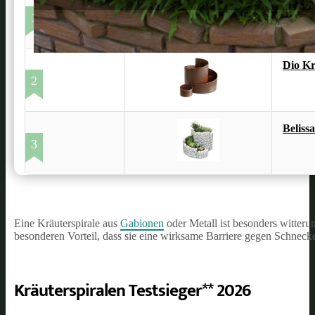
Koll L
1
Dio Kr
2
Beliss
3
Eine Kräuterspirale aus
Gabionen
oder Metall ist besonders witteru
besonderen Vorteil, dass sie eine wirksame Barriere gegen Schnecke
Kräuterspiralen Testsieger** 2026