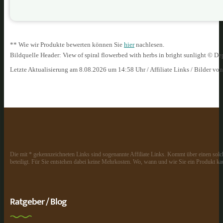
** Wie wir Produkte bewerten können Sie
hier
nachlesen.
Bildquelle Header: View of spiral flowerbed with herbs in bright sunlight © 
Letzte Aktualisierung am 8.08.2026 um 14:58 Uhr / Affiliate Links / Bilder vo
Die mit * gekennzeichneten Links sind sogenannte Affiliate Links. Kommt über einen solch
beteiligt. Für Sie entstehen dabei keine Mehrkosten. Wo, wann und wie Sie ein Produkt kau
Ratgeber / Blog