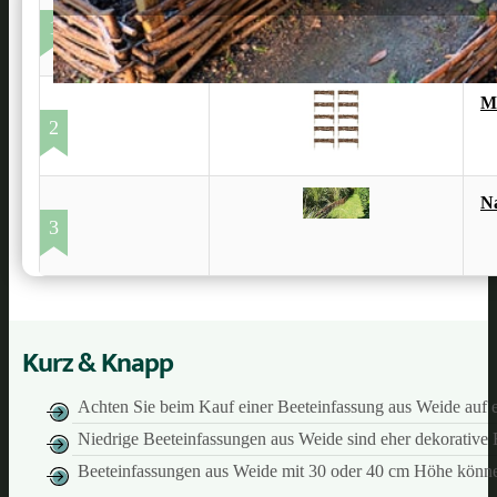
B
1
M
2
N
3
Kurz & Knapp
Achten Sie beim Kauf einer Beeteinfassung aus Weide auf e
Niedrige Beeteinfassungen aus Weide sind eher dekorative 
Beeteinfassungen aus Weide mit 30 oder 40 cm Höhe können