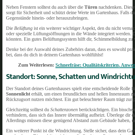
Neben Fenstern solltest du auch über die
Türen
nachdenken. Diese s
sorgt für Sicherheit und schützt deine Werte im Gartenhaus. Falls d
Gegenstände hinein- oder herauszubringen.
Die
Belüftung
ist ein weiterer wichtiger Aspekt, den du nicht verna
oder spezielle Lüftungsöffnungen in die Wände integriert werden. 
könnten. Ein gutes Belüftungssystem hilft dir, Schimmelbildung zu ve
Denke bei der Auswahl deines Zubehörs daran, dass es sowohl prakti
bei, dass du dich in deinem Gartenhaus wohlfühlst!
Zum Weiterlesen:
Schneefräse: Qualitätskriterien, Anw
Standort: Sonne, Schatten und Windricht
Der Standort deines Gartenhauses spielt eine entscheidende Rolle f
Sonnenlicht
erhält, um einen freundlichen und hellen Innenraum zu
Rückzugsort nutzen möchtest. Ein gut beleuchteter Raum trägt zur p
Gleichzeitig solltest du
Schattenzonen
berücksichtigen. Ein bissch
verhindern, dass sich das Innere übermäßig aufheizt. Überlege dir
Allerdings müssen diese genügend Abstand zum Gebäude haben, u
Ein weiterer Punkt ist die Windrichtung. Stelle sicher, dass dein Ga