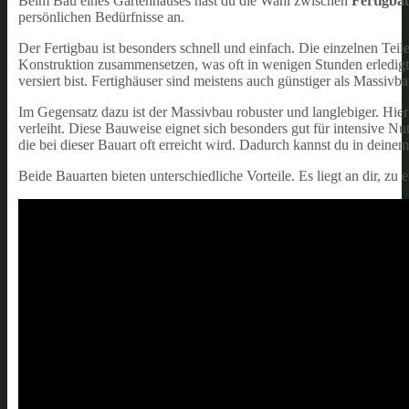
Beim Bau eines Gartenhauses hast du die Wahl zwischen
Fertigba
persönlichen Bedürfnisse an.
Der Fertigbau ist besonders schnell und einfach. Die einzelnen Teile
Konstruktion zusammensetzen, was oft in wenigen Stunden erledigt i
versiert bist. Fertighäuser sind meistens auch günstiger als Massiv
Im Gegensatz dazu ist der Massivbau robuster und langlebiger. Hier
verleiht. Diese Bauweise eignet sich besonders gut für intensive Nutz
die bei dieser Bauart oft erreicht wird. Dadurch kannst du in dei
Beide Bauarten bieten unterschiedliche Vorteile. Es liegt an dir, z