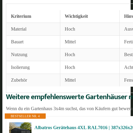
Kriterium
Wichtigkeit
Hin
Material
Hoch
Ausw
Bauart
Mittel
Fert
Nutzung
Hoch
Best
Isolierung
Hoch
Acht
Zubehör
Mittel
Fens
Weitere empfehlenswerte Gartenhäuser mi
Wenn du ein Gartenhaus 3x4m suchst, das von Käufern gut bewertet 
BESTSELLER NR. 4
Albatros Gerätehaus 4XL RAL7016 | 387x326x20