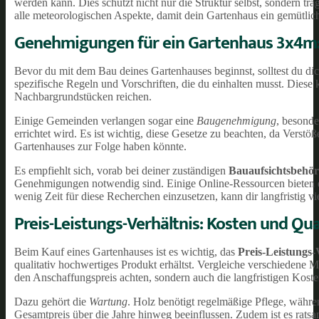
werden kann. Dies schützt nicht nur die Struktur selbst, sondern t
alle meteorologischen Aspekte, damit dein Gartenhaus ein gemütlich
Genehmigungen für ein Gartenhaus 3x4m: 
Bevor du mit dem Bau deines Gartenhauses beginnst, solltest du dic
spezifische Regeln und Vorschriften, die du einhalten musst. Dies
Nachbargrundstücken reichen.
Einige Gemeinden verlangen sogar eine
Baugenehmigung
, besond
errichtet wird. Es ist wichtig, diese Gesetze zu beachten, da Verst
Gartenhauses zur Folge haben könnte.
Es empfiehlt sich, vorab bei deiner zuständigen
Bauaufsichtsbehö
Genehmigungen notwendig sind. Einige Online-Ressourcen bieten eben
wenig Zeit für diese Recherchen einzusetzen, kann dir langfristig vi
Preis-Leistungs-Verhältnis: Kosten und Qua
Beim Kauf eines Gartenhauses ist es wichtig, das
Preis-Leistungs-
qualitativ hochwertiges Produkt erhältst. Vergleiche verschiedene M
den Anschaffungspreis achten, sondern auch die langfristigen Koste
Dazu gehört die
Wartung
. Holz benötigt regelmäßige Pflege, währ
Gesamtpreis über die Jahre hinweg beeinflussen. Zudem ist es rat