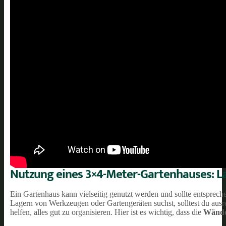
Nutzung eines 3×4-Meter-Gartenhauses: Lag
Ein Gartenhaus kann vielseitig genutzt werden und sollte entsprec
Lagern von Werkzeugen oder Gartengeräten suchst, solltest du aus
helfen, alles gut zu organisieren. Hier ist es wichtig, dass die
Wände 