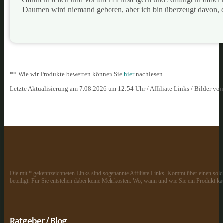
Daumen wird niemand geboren, aber ich bin überzeugt davon, 
** Wie wir Produkte bewerten können Sie
hier
nachlesen.
Letzte Aktualisierung am 7.08.2026 um 12:54 Uhr / Affiliate Links / Bilder vo
Die mit * gekennzeichneten Links sind sogenannte Affiliate Links. Kommt über einen solch
beteiligt. Für Sie entstehen dabei keine Mehrkosten. Wo, wann und wie Sie ein Produkt kau
Ratgeber / Blog