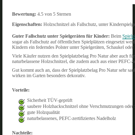
Bewertung:
4.5 von 5 Sternen
Eigenschaften:
Holzschnitzel als Fallschutz, unter Kinderspielg
Guter Fallschutz unter Spielgeräten für Kinder:
Beim
Spielp
sogar als Fallschutz auf öffentlichen Spielplätzen eingesetzt w
Kindern ein federndes Polster unter Spielgeräten, Schaukel oder
Viele Käufer nutzen den Spielplatzbelag Pro Natur aber auch für
naturbelassene Holzschnitzel, die zudem auch aus einer PEFC-zer
Gut kommt auch an, dass der Spielplatzbelag Pro Natur sehr sau
wirken im Garten besonders dekorativ.
Vorteile:
Sicherheit TÜV-geprüft
saubere Holzhackschnitzel ohne Verschmutzungen oder
gute Holzqualität
naturbelassenes, PEFC-zertifiziertes Nadelholz
Nachteile: