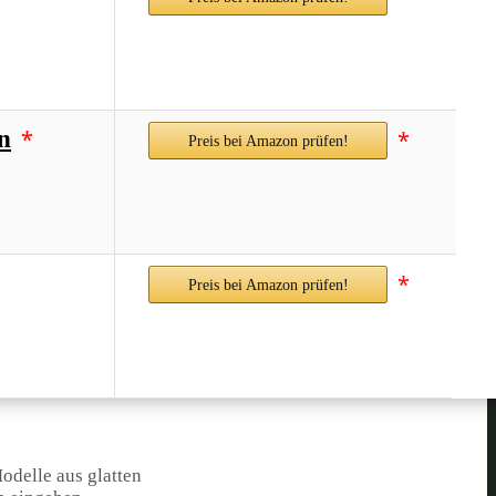
*
n
*
Preis bei Amazon prüfen!
*
Preis bei Amazon prüfen!
odelle aus glatten