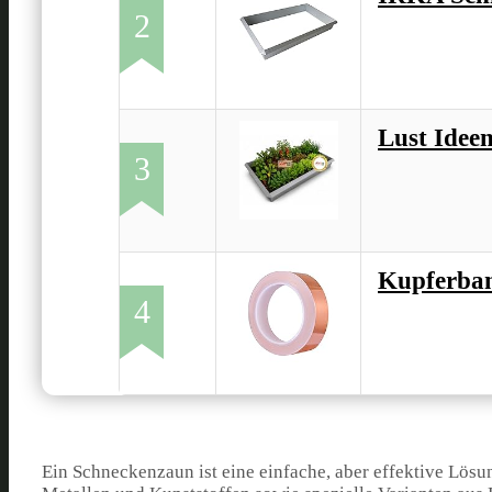
2
Lust Idee
3
Kupferban
4
Ein Schneckenzaun ist eine einfache, aber effektive Lös