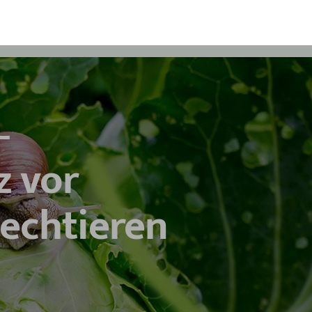
–
z vor
iechtieren