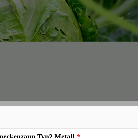
*
Schneckenzaun
*
eckenzaun Typ2 Metall