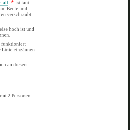
*
tall
ist laut
 um Beete und
ten verschraubt
eise hoch ist und
nnen.
 funktioniert
r Linie einzäunen
uch an diesen
 mit 2 Personen