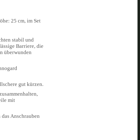
öhe: 25 cm, im Set
chten stabil und
ässige Barriere, die
ken überwunden
innogard
llschere gut kürzen.
t zusammenhalten,
ile mit
ch das Anschrauben