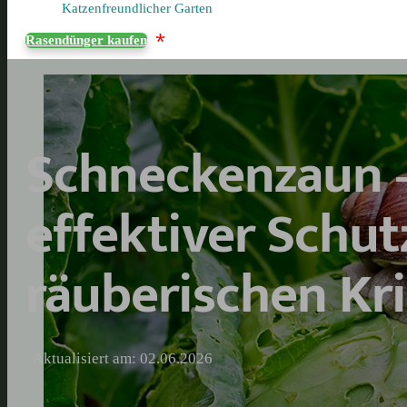
Katzenfreundlicher Garten
*
Rasendünger kaufen
Schneckenzaun 
effektiver Schut
räuberischen Kr
Aktualisiert am: 02.06.2026