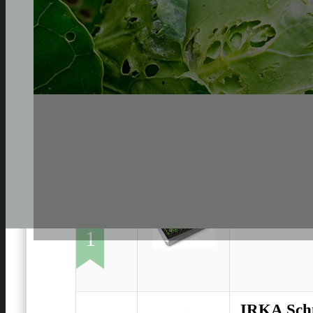
innogard 
1
IRKA Schn