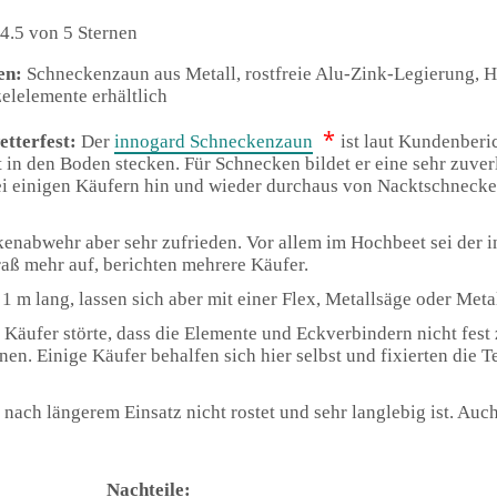
4.5 von 5 Sternen
en:
Schneckenzaun aus Metall, rostfreie Alu-Zink-Legierung, H
zelelemente erhältlich
*
etterfest:
Der
innogard Schneckenzaun
ist laut Kundenberi
ut in den Boden stecken. Für Schnecken bildet er eine sehr zuverl
bei einigen Käufern hin und wieder durchaus von Nacktschnec
kenabwehr aber sehr zufrieden. Vor allem im Hochbeet sei der 
aß mehr auf, berichten mehrere Käufer.
 m lang, lassen sich aber mit einer Flex, Metallsäge oder Meta
 Käufer störte, dass die Elemente und Eckverbindern nicht fes
. Einige Käufer behalfen sich hier selbst und fixierten die Te
d nach längerem Einsatz nicht rostet und sehr langlebig ist. Au
Nachteile: