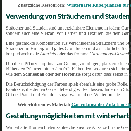
Zusätzliche Ressourcen:
Winterharte Kübelpflanzen für d
Verwendung von Sträuchern und Stauden
Sträucher und Stauden sind unverzichtbare Elemente in jedem Garte
sondern auch eine Vielzahl von Farben und Texturen, die dein Gart
Eine geschickte Kombination aus verschiedenen Sträuchern und Sta
Sträucher im Hintergrund gutes Grün bieten und als natürliche Sic
beispielsweise die
Aubrieta
oder das fromme
Gartenmagd-Gewäch
Um diese Pflanzen optimal zur Geltung zu bringen, platziere sie en
blühenden Pflanzen hinter den früh blühenden, wodurch sich ein st
wie dem
Schneeball
oder der
Hortensie
sorgt dafür, dass selbst in
Die Berücksichtigung der Farben spielt ebenfalls eine große Rolle.
Kontraste, die deinen Garten lebendig wirken lassen. Indem du Strä
Ort der Pracht und Freude – sogar während der Wintermonate.
Weiterführendes Material:
Gartenkunst der Zufallsmuste
Gestaltungsmöglichkeiten mit winterhar
Winterharte Blumen bieten zahlreiche kreative Ansätze für die Gest