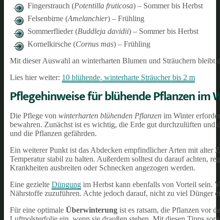
Fingerstrauch (
Potentilla fruticosa
) – Sommer bis Herbst
Felsenbirne (
Amelanchier
) – Frühling
Sommerflieder (
Buddleja davidii
) – Sommer bis Herbst
Kornelkirsche (
Cornus mas
) – Frühling
Mit dieser Auswahl an winterharten Blumen und Sträuchern bleibt de
Lies hier weiter:
10 blühende, winterharte Sträucher bis 2 m
Pflegehinweise für blühende Pflanzen im 
Die Pflege von
winterharten blühenden Pflanzen
im Winter erforder
bewahren. Zunächst ist es wichtig, die Erde gut durchzulüften und 
und die Pflanzen gefährden.
Ein weiterer Punkt ist das Abdecken empfindlicher Arten mit alter Z
Temperatur stabil zu halten. Außerdem solltest du darauf achten, reg
Krankheiten ausbreiten oder Schnecken angezogen werden.
Eine gezielte
Düngung
im Herbst kann ebenfalls von Vorteil sein. 
Nährstoffe zuzuführen. Achte jedoch darauf, nicht zu viel Dünger ei
Für eine optimale
Überwinterung
ist es ratsam, die Pflanzen vor d
Luftpolsterfolie ein, wenn sie draußen stehen. Mit diesen Tipps sor