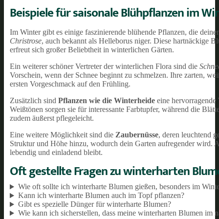
Beispiele für saisonale Blühpflanzen im Wi
Im Winter gibt es einige faszinierende blühende Pflanzen, die dein
Christrose
, auch bekannt als Helleborus niger. Diese hartnäckige B
erfreut sich großer Beliebtheit in winterlichen Gärten.
Ein weiterer schöner Vertreter der winterlichen Flora sind die
Schne
Vorschein, wenn der Schnee beginnt zu schmelzen. Ihre zarten, we
ersten Vorgeschmack auf den Frühling.
Zusätzlich sind
Pflanzen wie die Winterheide
eine hervorragende W
Weißtönen sorgen sie für interessante Farbtupfer, während die Blät
zudem äußerst pflegeleicht.
Eine weitere Möglichkeit sind die
Zaubernüsse
, deren leuchtend g
Struktur und Höhe hinzu, wodurch dein Garten aufregender wird. All 
lebendig und einladend bleibt.
Oft gestellte Fragen zu winterharten Blu
Wie oft sollte ich winterharte Blumen gießen, besonders im Wint
Kann ich winterharte Blumen auch im Topf pflanzen?
Gibt es spezielle Dünger für winterharte Blumen?
Wie kann ich sicherstellen, dass meine winterharten Blumen im 