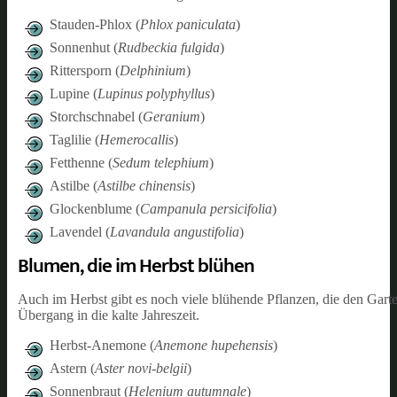
Stauden-Phlox (
Phlox paniculata
)
Sonnenhut (
Rudbeckia fulgida
)
Rittersporn (
Delphinium
)
Lupine (
Lupinus polyphyllus
)
Storchschnabel (
Geranium
)
Taglilie (
Hemerocallis
)
Fetthenne (
Sedum telephium
)
Astilbe (
Astilbe chinensis
)
Glockenblume (
Campanula persicifolia
)
Lavendel (
Lavandula angustifolia
)
Blumen, die im Herbst blühen
Auch im Herbst gibt es noch viele blühende Pflanzen, die den Gar
Übergang in die kalte Jahreszeit.
Herbst-Anemone (
Anemone hupehensis
)
Astern (
Aster novi-belgii
)
Sonnenbraut (
Helenium autumnale
)