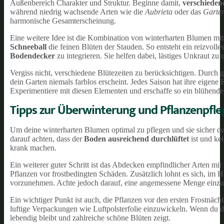
Außenbereich Charakter und Struktur. Beginne damit,
verschiede
während niedrig wachsende Arten wie die
Aubrieta
oder das
Garte
harmonische Gesamterscheinung.
Eine weitere Idee ist die Kombination von winterharten Blumen mi
Schneeball
die feinen Blüten der Stauden. So entsteht ein reizvol
Bodendecker
zu integrieren. Sie helfen dabei, lästiges Unkraut zu 
Vergiss nicht, verschiedene Blütezeiten zu berücksichtigen. Durch g
dein Garten niemals farblos erscheint. Jedes Saison hat ihre eigene E
Experimentiere mit diesen Elementen und erschaffe so ein blühendes
Tipps zur Überwinterung und Pflanzenpfle
Um deine winterharten Blumen optimal zu pflegen und sie sicher durc
darauf achten, dass der
Boden ausreichend durchlüftet
ist und ke
krank machen.
Ein weiterer guter Schritt ist das Abdecken empfindlicher Arten mit
Pflanzen vor frostbedingten Schäden. Zusätzlich lohnt es sich, im 
vorzunehmen. Achte jedoch darauf, eine angemessene Menge einzuse
Ein wichtiger Punkt ist auch, die Pflanzen vor den ersten Frostnächt
luftige Verpackungen wie Luftpolsterfolie einzuwickeln. Wenn du die
lebendig bleibt und zahlreiche schöne Blüten zeigt.