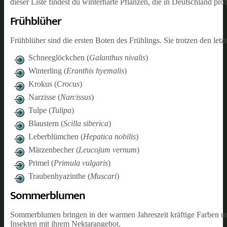
dieser Liste findest du winterharte Pflanzen, die in Deutschland pr
Frühblüher
Frühblüher sind die ersten Boten des Frühlings. Sie trotzen den le
Schneeglöckchen (
Galanthus nivalis
)
Winterling (
Eranthis hyemalis
)
Krokus (
Crocus
)
Narzisse (
Narcissus
)
Tulpe (
Tulipa
)
Blaustern (
Scilla siberica
)
Leberblümchen (
Hepatica nobilis
)
Märzenbecher (
Leucojum vernum
)
Primel (
Primula vulgaris
)
Traubenhyazinthe (
Muscari
)
Sommerblumen
Sommerblumen bringen in der warmen Jahreszeit kräftige Farben und 
Insekten mit ihrem Nektarangebot.