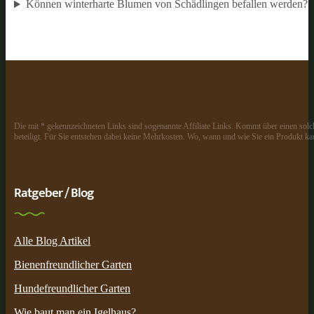
Können winterharte Blumen von Schädlingen befallen werden?
Die mit * gekennzeichneten Links sind sogenannte Affiliate Links. Kommt über einen solch
beteiligt. Für Sie entstehen dabei keine Mehrkosten. Wo, wann und wie Sie ein Produkt kau
Ratgeber / Blog
Alle Blog Artikel
Bienenfreundlicher Garten
Hundefreundlicher Garten
Wie baut man ein Igelhaus?