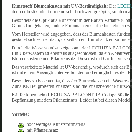
Kunststoff Blumenkasten mit UV-Beständigkeit:
Der
LECHU
denn er besitzt nicht nur eine sehr hochwertige Optik, sondern a
Besonders die Optik aus Kunststoff in der Rattan-Variante (Cott
Granit-Ton gehalten, andere Farbnuancen sind jedoch ebenso wä
Vom Hersteller wird angegeben, dass der Blumenkasten für den 
gestaltet sich sehr einfach, da seitlich ein Einfüllstutzen zu finden 
Durch die Wasserstandsanzeige kann der LECHUZA BALCONERA
Ein Überwässern ist ebenfalls ausgeschlossen, da ein Ablaufven
Blumenkasten einen Pflanzeinsatz. Dieser ist mit Griffen verseh
Das verarbeitete Material ist UV-beständig, wodurch sich der B
ist mit einem Ansaugtrichter verbunden und ermöglicht es den Pf
Besonders zu beachten ist, dass der Blumenkasten ein Wasservol
Zuhause. Bei größeren Pflanzen sind die Pflanzbereiche für zwei
Käufer loben beim LECHUZA BALCONERA Cottage 50 die Opti
Bepflanzung mit dem Pflanzeinsatz. Leider ist bei diesen Modell
Vorteile:
hochwertiges Kunststoffmaterial
mit Pflanzeinsatz