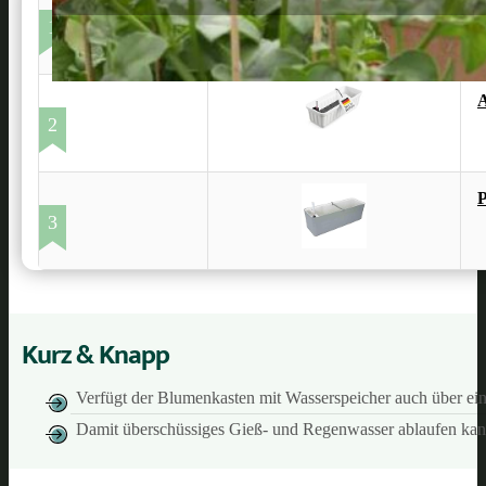
1
A
2
P
3
Kurz & Knapp
Verfügt der Blumenkasten mit Wasserspeicher auch über ein
Damit überschüssiges Gieß- und Regenwasser ablaufen kann