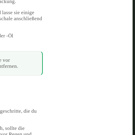
packung.
lasse sie einige
schale anschließend
er -Öl
e vor
ntfernen.
eschritte, die du
, sollte die
 vor Regen und