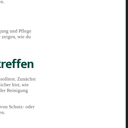
en.
igung und Pflege
 zeigen, wie du
treffen
solltest. Zunächst
icher bist, wie
 der Reinigung
 von Schutz- oder
en.