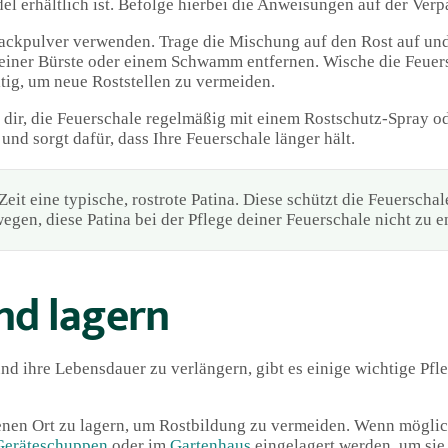
l erhältlich ist. Befolge hierbei die Anweisungen auf der Ver
ackpulver verwenden. Trage die Mischung auf den Rost auf und 
 einer Bürste oder einem Schwamm entfernen. Wische die Feuer
tig, um neue Roststellen zu vermeiden.
ir, die Feuerschale regelmäßig mit einem Rostschutz-Spray od
und sorgt dafür, dass Ihre Feuerschale länger hält.
eit eine typische, rostrote Patina. Diese schützt die Feuerschal
egen, diese Patina bei der Pflege deiner Feuerschale nicht zu e
nd lagern
d ihre Lebensdauer zu verlängern, gibt es einige wichtige Pfleg
enen Ort zu lagern, um Rostbildung zu vermeiden. Wenn möglich
Geräteschuppen
oder im
Gartenhaus
eingelagert werden, um sie