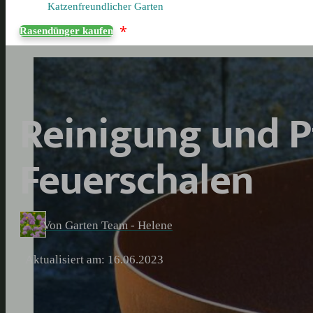
Katzenfreundlicher Garten
*
Rasendünger kaufen
Reinigung und P
Feuerschalen
Von Garten Team - Helene
Aktualisiert am: 16.06.2023