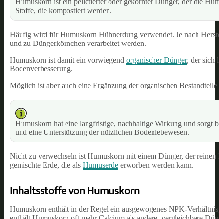
Humuskorn ist ein pelletierter oder gekörnter Dünger, der die H
Stoffe, die kompostiert werden.
Häufig wird für Humuskorn Hühnerdung verwendet. Je nach Herstelle
und zu Düngerkörnchen verarbeitet werden.
Humuskorn ist damit ein vorwiegend
organischer Dünger
, der sich
Bodenverbesserung.
Möglich ist aber auch eine Ergänzung der organischen Bestandteil
Humuskorn hat eine langfristige, nachhaltige Wirkung und sorgt 
und eine Unterstützung der nützlichen Bodenlebewesen.
Nicht zu verwechseln ist Humuskorn mit einem Dünger, der reinen
gemischte Erde, die als
Humuserde
erworben werden kann.
Inhaltsstoffe von Humuskorn
Humuskorn enthält in der Regel ein ausgewogenes NPK-Verhältnis, 
enthält Humuskorn oft mehr Calcium als andere, vergleichbare Dün