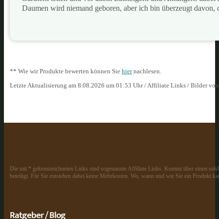
Daumen wird niemand geboren, aber ich bin überzeugt davon, 
** Wie wir Produkte bewerten können Sie
hier
nachlesen.
Letzte Aktualisierung am 8.08.2026 um 01:53 Uhr / Affiliate Links / Bilder vo
Die mit * gekennzeichneten Links sind sogenannte Affiliate Links. Kommt über einen solch
beteiligt. Für Sie entstehen dabei keine Mehrkosten. Wo, wann und wie Sie ein Produkt kau
Ratgeber / Blog