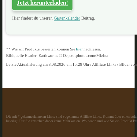
Jetzt herunterladen!
Hier findest du unseren
Gartenkalender
Beitrag.
** Wie wir Produkte bewerten können Sie
hier
nachlesen.
Bildquelle Header: Earthworms © Depositphotos.com/Mizina
Letzte Aktualisierung am 8.08.2026 um 15:28 Uhr / Affiliate Links / Bilder vo
Die mit * gekennzeichneten Links sind sogenannte Affiliate Links. Kommt über einen solch
beteiligt. Für Sie entstehen dabei keine Mehrkosten. Wo, wann und wie Sie ein Produkt kau