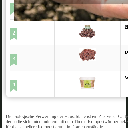
S
1
N
2
D
3
W
4
Die biologische Verwertung der Hausabfälle ist ein Ziel vieler Ga
der sollte sich unter anderem mit dem Thema Kompostwürmer befas
für die schnellere Kompostierung im Garten zuständig.