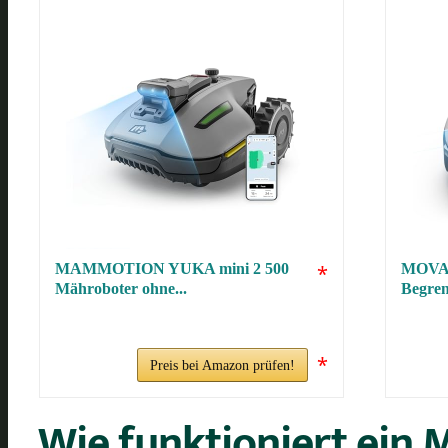
MAMMOTION YUKA mini 2 500
*
MOVA 
Mähroboter ohne...
Begren
*
Preis bei Amazon prüfen!
Wie funktioniert ein