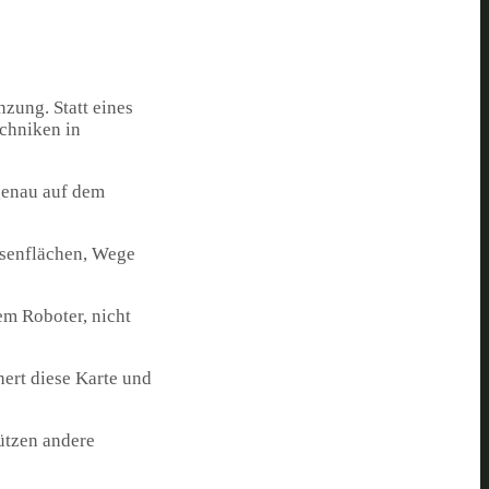
zung. Statt eines
echniken in
genau auf dem
asenflächen, Wege
em Roboter, nicht
hert diese Karte und
ützen andere