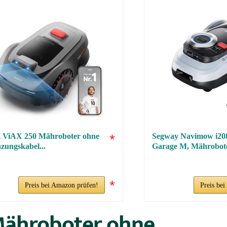
ViAX 250 Mähroboter ohne
*
Segway Navimow i20
zungskabel...
Garage M, Mährobote
*
Preis bei Amazon prüfen!
Preis be
 Mähroboter ohne