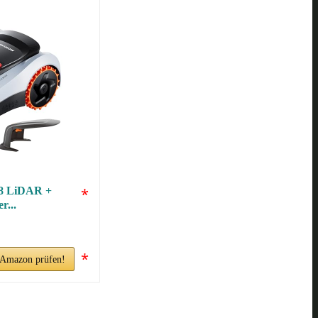
8 LiDAR +
*
r...
*
i Amazon prüfen!