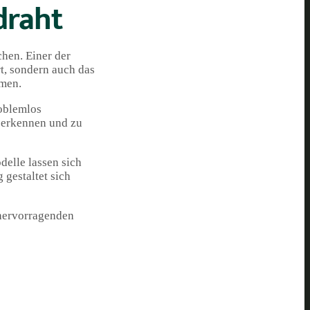
draht
chen. Einer der
rt, sondern auch das
hmen.
roblemlos
u erkennen und zu
delle lassen sich
gestaltet sich
hervorragenden