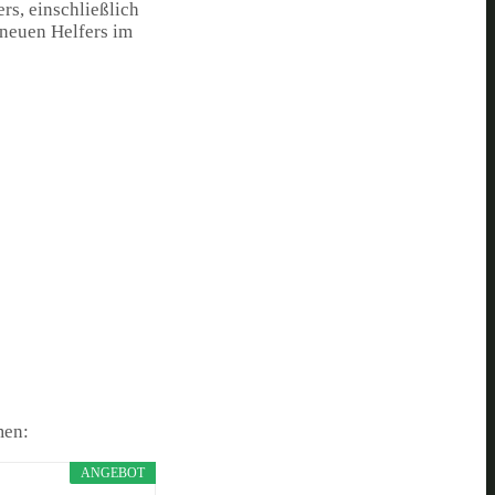
s, einschließlich
 neuen Helfers im
men:
ANGEBOT