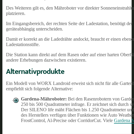
Des Weiteren gilt es, den Mähroboter vor direkter Sonneneinstrahlu
platzieren.
Im Eingangsbereich, der rechten Seite der Ladestation, benötigt d
geräteabhängig unterscheiden.
Damit er korrekt an die Ladedrähte andockt, braucht er einen ebenen
Ladestationsstifte.
Die Station kann direkt auf dem Rasen oder auf einer harten Oberfl
andere Erhebungen dazwischen existieren.
Alternativprodukte
Ein Modell von WORX Landroid erweist sich nicht für alle Gartenbe
empfiehlt sich folgende Alternative:
Gardena-Mähroboter:
Bei den Rasenrobotern von Garden
250 bis 500 Quadratmeter infrage. Er zeichnet sich durch se
Der SILENO life mäht Flächen bis 1.250 Quadratmeter und 
des Herstellers verfügen über Funktionen wie Auto Weather
FrostControl, Al-Precise oder CorridorCut. Viele
Gardena M