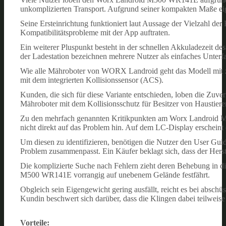
unkomplizierten Transport. Aufgrund seiner kompakten Maße eign
Seine Ersteinrichtung funktioniert laut Aussage der Vielzahl der 
Kompatibilitätsprobleme mit der App auftraten.
Ein weiterer Pluspunkt besteht in der schnellen Akkuladezeit des
der Ladestation bezeichnen mehrere Nutzer als einfaches Unterf
Wie alle Mähroboter von WORX Landroid geht das Modell mit zus
mit dem integrierten Kollisionssensor (ACS).
Kunden, die sich für diese Variante entschieden, loben die Zuver
Mähroboter mit dem Kollisionsschutz für Besitzer von Haustiere
Zu den mehrfach genannten Kritikpunkten am Worx Landroid M5
nicht direkt auf das Problem hin. Auf dem LC-Display erscheint 
Um diesen zu identifizieren, benötigen die Nutzer den User Guid
Problem zusammenpasst. Ein Käufer beklagt sich, dass der Hers
Die komplizierte Suche nach Fehlern zieht deren Behebung in d
M500 WR141E vorrangig auf unebenem Gelände festfährt.
Obgleich sein Eigengewicht gering ausfällt, reicht es bei absc
Kundin beschwert sich darüber, dass die Klingen dabei teilwei
Vorteile: