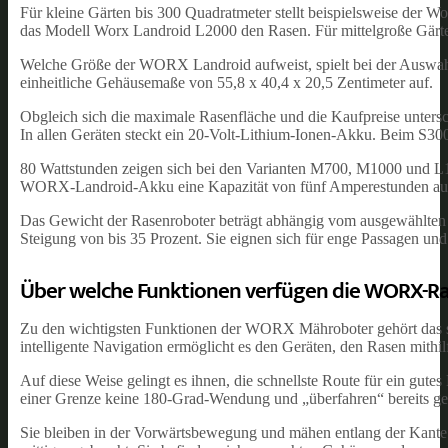
Für kleine Gärten bis 300 Quadratmeter stellt beispielsweise de
das Modell Worx Landroid L2000 den Rasen. Für mittelgroße Gärt
Welche Größe der WORX Landroid aufweist, spielt bei der Auswahl
einheitliche Gehäusemaße von 55,8 x 40,4 x 20,5 Zentimeter auf.
Obgleich sich die maximale Rasenfläche und die Kaufpreise unter
In allen Geräten steckt ein 20-Volt-Lithium-Ionen-Akku. Beim S30
80 Wattstunden zeigen sich bei den Varianten M700, M1000 und L
WORX-Landroid-Akku eine Kapazität von fünf Amperestunden auf. 
Das Gewicht der Rasenroboter beträgt abhängig vom ausgewählten 
Steigung von bis 35 Prozent. Sie eignen sich für enge Passagen und
Über welche Funktionen verfügen die WORX-R
Zu den wichtigsten Funktionen der WORX Mähroboter gehört das sc
intelligente Navigation ermöglicht es den Geräten, den Rasen mithi
Auf diese Weise gelingt es ihnen, die schnellste Route für ein gut
einer Grenze keine 180-Grad-Wendung und „überfahren“ bereits g
Sie bleiben in der Vorwärtsbewegung und mähen entlang der Kante