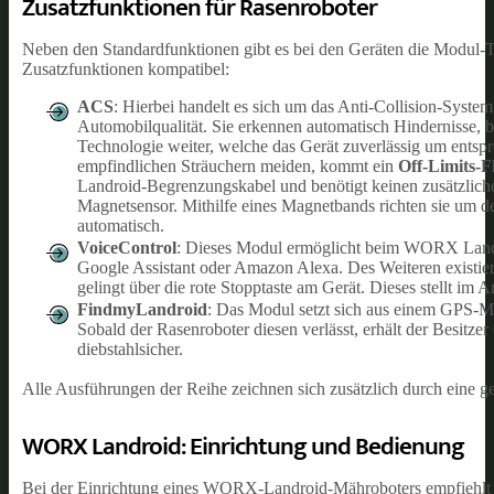
Zusatzfunktionen für Rasenroboter
Neben den Standardfunktionen gibt es bei den Geräten die Modul-T
Zusatzfunktionen kompatibel:
ACS
: Hierbei handelt es sich um das Anti-Collision-System
Automobilqualität. Sie erkennen automatisch Hindernisse, b
Technologie weiter, welche das Gerät zuverlässig um entsp
empfindlichen Sträuchern meiden, kommt ein
Off-Limits-
Landroid-Begrenzungskabel und benötigt keinen zusätzlich
Magnetsensor. Mithilfe eines Magnetbands richten sie um de
automatisch.
VoiceControl
: Dieses Modul ermöglicht beim WORX Landro
Google Assistant oder Amazon Alexa. Des Weiteren existiert
gelingt über die rote Stopptaste am Gerät. Dieses stellt im
FindmyLandroid
: Das Modul setzt sich aus einem GPS-M
Sobald der Rasenroboter diesen verlässt, erhält der Besitz
diebstahlsicher.
Alle Ausführungen der Reihe zeichnen sich zusätzlich durch eine g
WORX Landroid: Einrichtung und Bedienung
Bei der Einrichtung eines WORX-Landroid-Mähroboters empfiehlt sic