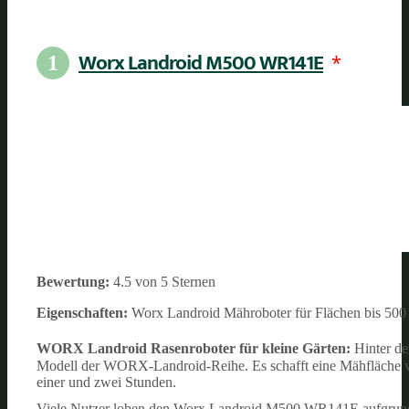
Worx Landroid M500 WR141E
*
1
Bewertung:
4.5 von 5 Sternen
Eigenschaften:
Worx Landroid Mähroboter für Flächen bis 500
WORX Landroid Rasenroboter für kleine Gärten:
Hinter d
Modell der WORX-Landroid-Reihe. Es schafft eine Mähfläche vo
einer und zwei Stunden.
Viele Nutzer loben den Worx Landroid M500 WR141E aufgrund s