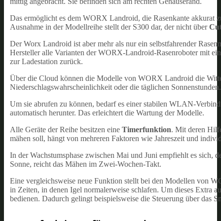
mittig angebracht. Sie befinden sich am rechten Gehäuserand.
Das ermöglicht es dem WORX Landroid, die Rasenkante akkurat zu 
Ausnahme in der Modellreihe stellt der S300 dar, der nicht über
Cut
Der Worx Landroid ist aber mehr als nur ein selbstfahrender Rasenmä
Hersteller alle Varianten der WORX-Landroid-Rasenroboter mit einem
zur Ladestation zurück.
Über die Cloud können die Modelle von WORX Landroid die Witteru
Niederschlagswahrscheinlichkeit oder die täglichen Sonnenstunden.
Um sie abrufen zu können, bedarf es einer stabilen WLAN-Verbin
automatisch herunter. Das erleichtert die Wartung der Modelle.
Alle Geräte der Reihe besitzen eine
Timerfunktion
. Mit deren Hil
mähen soll, hängt von mehreren Faktoren wie Jahreszeit und indivi
In der Wachstumsphase zwischen Mai und Juni empfiehlt es sich, d
Sonne, reicht das Mähen im Zwei-Wochen-Takt.
Eine vergleichsweise neue Funktion stellt bei den Modellen von
in Zeiten, in denen Igel normalerweise schlafen. Um dieses Extra
bedienen. Dadurch gelingt beispielsweise die Steuerung über das S