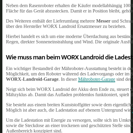
Neben dem Rasenroboter erhalten die Käufer modellabhängig 100 
Fläche für das Gerät abzustecken. Damit er in Position bleibt, ge
Des Weiteren enthält der Lieferumfang mehrere
Messer
und Schraub
über den Hersteller WORX Landroid Ersatzmesser zu beziehen.
Hierbei handelt es sich um eine moderne Überdachung aus beständige
Regen, direkter Sonneneinstrahlung und Wind. Die originale Ausfü
Wie muss man beim WORX Landroid die Ladesta
Ein wichtiger Bestandteil der Mähroboter-Ausstattung besteht in de
Möglichkeit, um den Roboter während des Ladevorgangs oder im Stan
WORX-Landroid-Garage
. In dieser
Mähroboter-Garage
sind der
Neigt sich beim WORX Landroid der Akku dem Ende zu, steuert das 
Mähzyklus ab. Damit das Aufladen problemlos funktioniert, spielt d
Sie besteht aus einem breiten Kunststoffgitter sowie dem eigentlic
Möglich ist aber auch, die Ladestation auf ebenem Untergrund wie
Um die Ladestation mit Energie zu versorgen, sollte sich im Umkreis
sowie die Steckdose an einer trockenen und geschützten Stelle sind.
Außenbereich konzipiert sind.