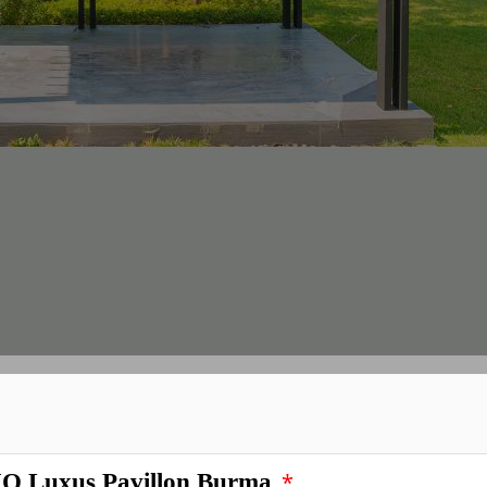
*
T Gartenpavillon ALU Sunset Deluxe
*
 Luxus Pavillon Burma