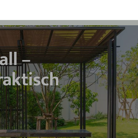
all –
raktisch