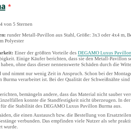
ma
*
4 von 5 Sternen
en:
runder Metall-Pavillon aus Stahl, Größe: 3x3 oder 4x4 m, 
m Polyester
arkeit:
Einer der größten Vorteile des
DEGAMO Luxus Pavillo
igkeit. Einige Käufer berichten, dass sie den Metall-Pavillon se
haben, ohne dass dieser nennenswerte Schäden durch die Witte
d und nimmt nur wenig Zeit in Anspruch. Schon bei der Montage
urma verarbeitet ist. Bei der Qualität der Schweißnähte sind 
richten, bemängeln andere, dass das Material nicht sauber ver
inzelfällen konnte die Standfestigkeit nicht überzeugen. In d
 für die Stabilität des DEGAMO Luxus Pavillon Burma aus.
äden, die einen Austausch bzw. die Bestellung von Ersatzteilen
stänge verbunden. Das empfinden viele Nutzer als sehr praktis
rt wurde.