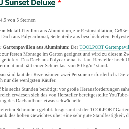
U Sunset Deluxe
*
4.5 von 5 Sternen
en:
Metall-Pavillon aus Aluminium, zur Festinstallation, Größe
 Dach aus Polycarbonat, Seitenteile aus beschichtetem Polyeste
r Gartenpavillon aus Aluminium:
Der
TOOLPORT Gartenpavil
st zur festen Montage im Garten geeignet und wird zu diesem Zw
geliefert. Das Dach aus Polycarbonat ist laut Hersteller hoch 
erdicht und hält einer Schneelast von 80 kg/m² stand.
au sind laut der Rezensionen zwei Personen erforderlich. Die 
h nur die wenigsten Käufer.
f bis sechs Stunden benötigt; vor große Herausforderungen sahe
reich erwiesen sich das von Hersteller bereitgestellte YouTube
ärung des Dachaufbaus etwas schwächelte.
elieferten Schrauben gelobt. Insgesamt ist der TOOLPORT Gart
ank des hohen Gewichtes über eine sehr gute Standfestigkeit, d