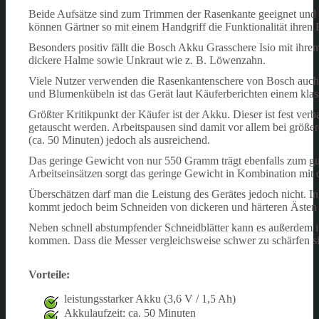
Beide Aufsätze sind zum Trimmen der Rasenkante geeignet und 
können Gärtner so mit einem Handgriff die Funktionalität ihren
Besonders positiv fällt die Bosch Akku Grasschere Isio mit ihre
dickere Halme sowie Unkraut wie z. B. Löwenzahn.
Viele Nutzer verwenden die Rasenkantenschere von Bosch auch 
und Blumenkübeln ist das Gerät laut Käuferberichten einem kla
Größter Kritikpunkt der Käufer ist der Akku. Dieser ist fest ve
getauscht werden. Arbeitspausen sind damit vor allem bei größe
(ca. 50 Minuten) jedoch als ausreichend.
Das geringe Gewicht von nur 550 Gramm trägt ebenfalls zum gu
Arbeitseinsätzen sorgt das geringe Gewicht in Kombination mit 
Überschätzen darf man die Leistung des Gerätes jedoch nicht. 
kommt jedoch beim Schneiden von dickeren und härteren Ästen 
Neben schnell abstumpfender Schneidblätter kann es außerdem i
kommen. Dass die Messer vergleichsweise schwer zu schärfen sind
Vorteile:
leistungsstarker Akku (3,6 V / 1,5 Ah)
Akkulaufzeit: ca. 50 Minuten