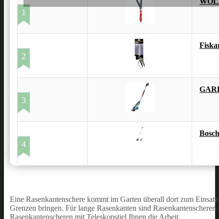
WOLF
1
Fiska
2
GARD
3
Bosch
4
Eine Rasenkantenschere kommt im Garten überall dort zum Einsatz
Grenzen bringen. Für lange Rasenkanten sind Rasenkantenscheren m
Rasenkantenscheren mit Teleskopstiel Ihnen die Arbeit.