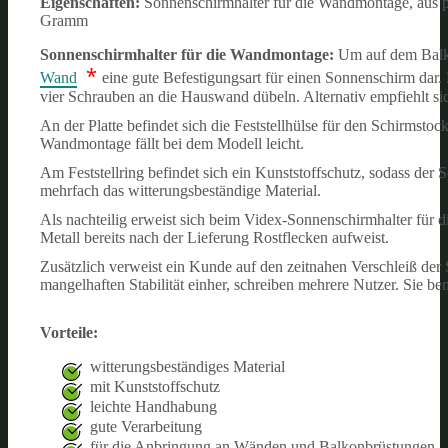
Eigenschaften:
Sonnenschirmhalter für die Wandmontage, aus 
Gramm
Sonnenschirmhalter für die Wandmontage:
Um auf dem Balko
*
Wand
eine gute Befestigungsart für einen Sonnenschirm dar. D
vier Schrauben an die Hauswand dübeln. Alternativ empfiehlt si
An der Platte befindet sich die Feststellhülse für den Schirmsto
Wandmontage fällt bei dem Modell leicht.
Am Feststellring befindet sich ein Kunststoffschutz, sodass der
mehrfach das witterungsbeständige Material.
Als nachteilig erweist sich beim Videx-Sonnenschirmhalter für 
Metall bereits nach der Lieferung Rostflecken aufweist.
Zusätzlich verweist ein Kunde auf den zeitnahen Verschleiß de
mangelhaften Stabilität einher, schreiben mehrere Nutzer. Sie b
Vorteile:
witterungsbeständiges Material
mit Kunststoffschutz
leichte Handhabung
gute Verarbeitung
für die Anbringung an Wänden und Balkonbrüstungen