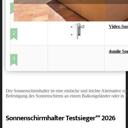
Relaxdays
1
Videx-Son
2
4smile S
3
Der Sonnenschirmhalter ist eine einfache und leichte Alternative z
Befestigung des Sonnenschirms an einem Balkongeländer oder in Fo
Sonnenschirmhalter Testsieger** 2026