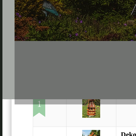
Deko
1
Deko