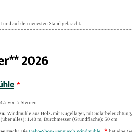
rt und auf den neuesten Stand gebracht.
r** 2026
ühle
*
4.5 von 5 Sternen
en:
Windmühle aus Holz, mit Kugellager, mit Solarbeleuchtung
(über alles): 1,40 m, Durchmesser (Grundfläche): 50 cm
*
tes Dach:
Die
Deko-Shop-Hannusch Windmühle
hat eine G