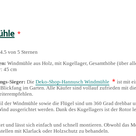
ühle
*
4.5 von 5 Sternen
en:
Windmühle aus Holz, mit Kugellager, Gesamthöhe (über alle
: 45 cm
*
ungs-Sieger:
Die
Deko-Shop-Hannusch Windmühle
ist mit 
 Blickfang im Garten. Alle Käufer sind vollauf zufrieden mit d
eiterempfehlen.
eil der Windmühle sowie die Flügel sind um 360 Grad drehbar 
Wind ausgerichtet werden. Dank des Kugellagers ist der Rotor l
t und lässt sich einfach und schnell montieren. Obwohl das M
stellen mit Klarlack oder Holzschutz zu behandeln.