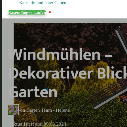
Katzenfreundlicher Garten
*
Rasendünger kaufen
Windmühlen –
Dekorativer Blic
Garten
Von Garten Team - Helene
Aktualisiert am: 08.03.2024