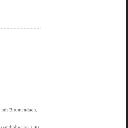
, mit Bitumendach,
esamthöhe von 1,40