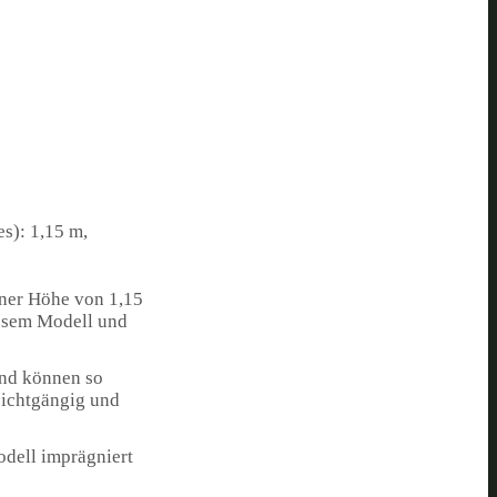
s): 1,15 m,
einer Höhe von 1,15
iesem Modell und
und können so
eichtgängig und
odell imprägniert