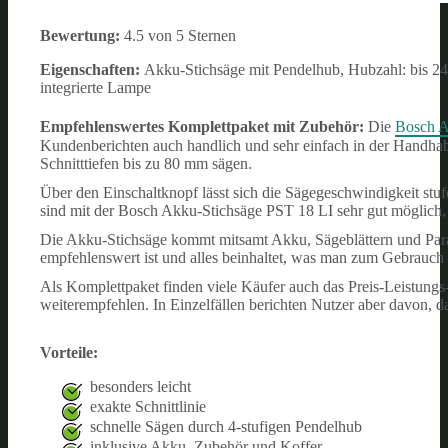
Bewertung:
4.5 von 5 Sternen
Eigenschaften:
Akku-Stichsäge mit Pendelhub, Hubzahl: bis 24
integrierte Lampe
Empfehlenswertes Komplettpaket mit Zubehör:
Die
Bosch A
Kundenberichten auch handlich und sehr einfach in der Handha
Schnitttiefen bis zu 80 mm sägen.
Über den Einschaltknopf lässt sich die Sägegeschwindigkeit stuf
sind mit der Bosch Akku-Stichsäge PST 18 LI sehr gut möglich, 
Die Akku-Stichsäge kommt mitsamt Akku, Sägeblättern und Paral
empfehlenswert ist und alles beinhaltet, was man zum Gebrauch 
Als Komplettpaket finden viele Käufer auch das Preis-Leistung
weiterempfehlen. In Einzelfällen berichten Nutzer aber davon, d
Vorteile:
besonders leicht
exakte Schnittlinie
schnelle Sägen durch 4-stufigen Pendelhub
inklusive Akku, Zubehör und Koffer