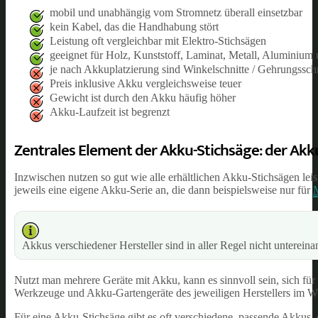
mobil und unabhängig vom Stromnetz überall einsetzbar
kein Kabel, das die Handhabung stört
Leistung oft vergleichbar mit Elektro-Stichsägen
geeignet für Holz, Kunststoff, Laminat, Metall, Aluminium 
je nach Akkuplatzierung sind Winkelschnitte / Gehrungssch
Preis inklusive Akku vergleichsweise teuer
Gewicht ist durch den Akku häufig höher
Akku-Laufzeit ist begrenzt
Zentrales Element der Akku-Stichsäge: der Akk
Inzwischen nutzen so gut wie alle erhältlichen Akku-Stichsägen lei
jeweils eine eigene Akku-Serie an, die dann beispielsweise nur für
M
Akkus verschiedener Hersteller sind in aller Regel nicht untereina
Nutzt man mehrere Geräte mit Akku, kann es sinnvoll sein, sich für 
Werkzeuge und Akku-Gartengeräte des jeweiligen Herstellers im We
Für eine Akku-Stichsäge gibt es oft verschiedene, passende Akkus, 