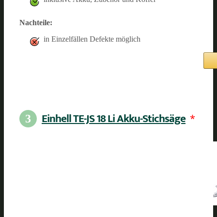
Nachteile:
in Einzelfällen Defekte möglich
Einhell TE-JS 18 Li Akku-Stichsäge
*
3