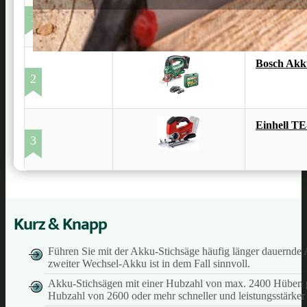
Makita DJ
1
Bosch Akk
2
Einhell TE
3
Kurz & Knapp
Führen Sie mit der Akku-Stichsäge häufig länger dauernde A
zweiter Wechsel-Akku ist in dem Fall sinnvoll.
Akku-Stichsägen mit einer Hubzahl von max. 2400 Hüben pr
Hubzahl von 2600 oder mehr schneller und leistungsstärker 