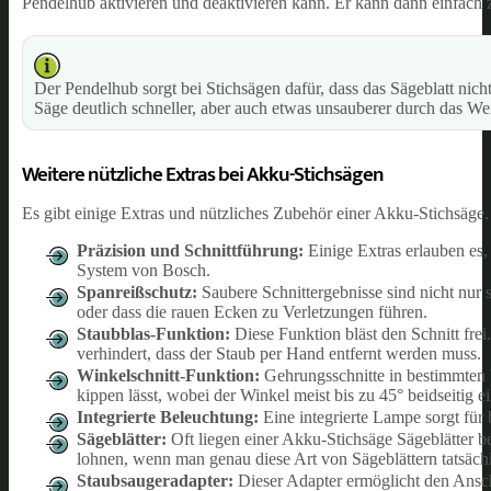
Pendelhub aktivieren und deaktivieren kann. Er kann dann einfach z
Der Pendelhub sorgt bei Stichsägen dafür, dass das Sägeblatt nich
Säge deutlich schneller, aber auch etwas unsauberer durch das We
Weitere nützliche Extras bei Akku-Stichsägen
Es gibt einige Extras und nützliches Zubehör einer Akku-Stichsäge. 
Präzision und Schnittführung:
Einige Extras erlauben es,
System von Bosch.
Spanreißschutz:
Saubere Schnittergebnisse sind nicht nur 
oder dass die rauen Ecken zu Verletzungen führen.
Staubblas-Funktion:
Diese Funktion bläst den Schnitt frei
verhindert, dass der Staub per Hand entfernt werden muss.
Winkelschnitt-Funktion:
Gehrungsschnitte in bestimmten 
kippen lässt, wobei der Winkel meist bis zu 45° beidseitig ein
Integrierte Beleuchtung:
Eine integrierte Lampe sorgt für 
Sägeblätter:
Oft liegen einer Akku-Stichsäge Sägeblätter b
lohnen, wenn man genau diese Art von Sägeblättern tatsächli
Staubsaugeradapter:
Dieser Adapter ermöglicht den Ansc