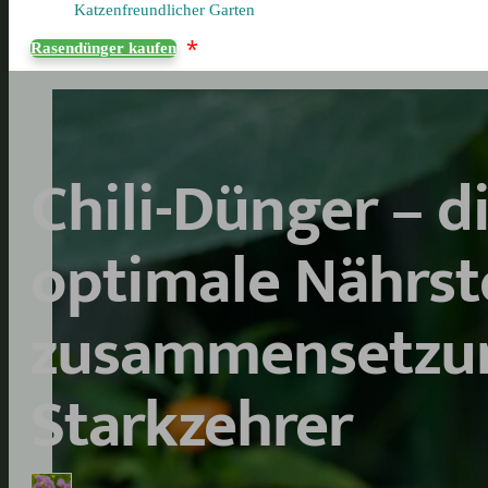
Katzenfreundlicher Garten
*
Rasendünger kaufen
Chili-Dünger – d
optimale Nährst
zusammen­setzu
Starkzehrer