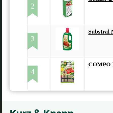
2
Substral
3
COMPO B
4