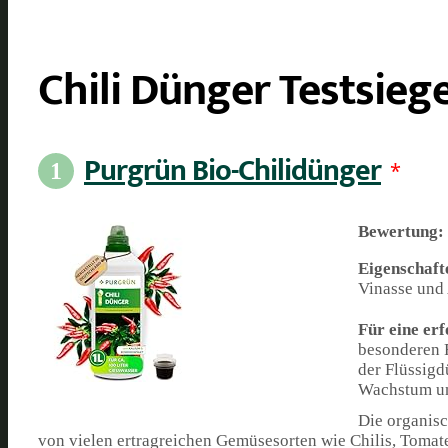
Chili Dünger Testsieg
Purgrün Bio-Chilidünger
*
1
Bewertung:
Eigenschaft
Vinasse und A
Für eine erf
besonderen R
der Flüssigd
Wachstum un
Die organis
von vielen ertragreichen Gemüsesorten wie Chilis, Tomat