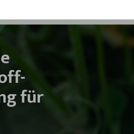
ie
off­
ng für