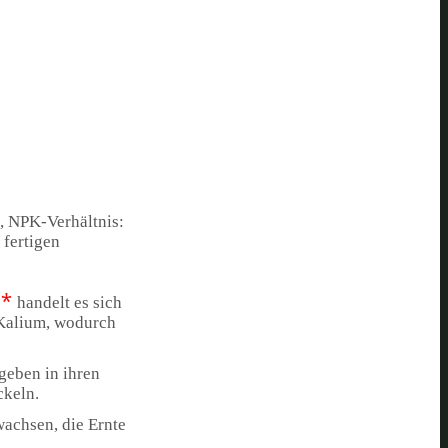
, NPK-Verhältnis:
 fertigen
*
handelt es sich
 Kalium, wodurch
geben in ihren
ckeln.
wachsen, die Ernte