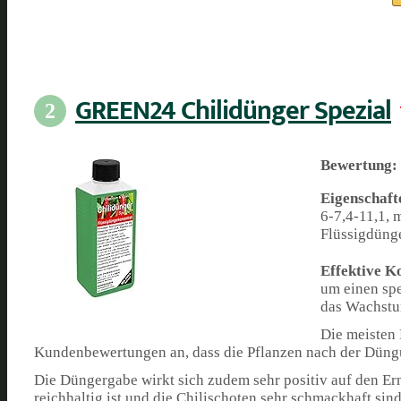
GREEN24 Chilidünger Spezial
2
Bewertung:
Eigenschaft
6-7,4-11,1, m
Flüssigdüng
Effektive 
um einen spe
das Wachstum
Die meisten 
Kundenbewertungen an, dass die Pflanzen nach der Düng
Die Düngergabe wirkt sich zudem sehr positiv auf den Ern
reichhaltig ist und die Chilischoten sehr schmackhaft sind