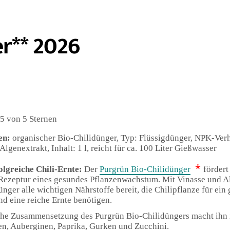
er** 2026
5 von 5 Sternen
en:
organischer Bio-Chilidünger, Typ: Flüssigdünger, NPK-Verh
lgenextrakt, Inhalt: 1 l, reicht für ca. 100 Liter Gießwasser
*
olgreiche Chili-Ernte:
Der
Purgrün Bio-Chilidünger
fördert
ezeptur eines gesundes Pflanzenwachstum. Mit Vinasse und Alg
ünger alle wichtigen Nährstoffe bereit, die Chilipflanze für ein
d eine reiche Ernte benötigen.
che Zusammensetzung des Purgrün Bio-Chilidüngers macht ihn 
en, Auberginen, Paprika, Gurken und Zucchini.