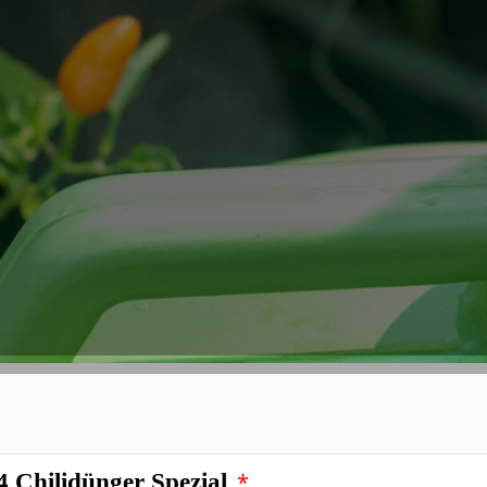
*
Bio-Chilidünger
*
Chilidünger Spezial