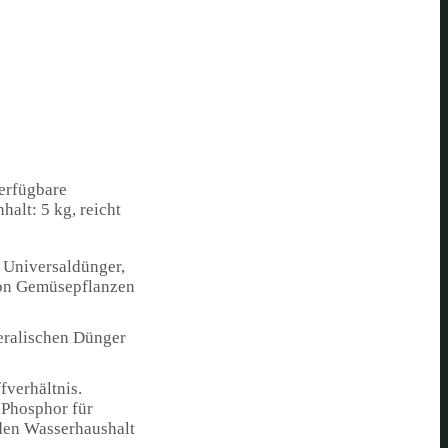
verfügbare
alt: 5 kg, reicht
n Universaldünger,
 von Gemüsepflanzen
eralischen Dünger
verhältnis.
 Phosphor für
 den Wasserhaushalt