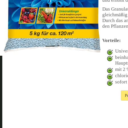
und erhöht d
Das Granulat
gleichmäßig 
Durch das an
den Pflanze
Vorteile:
Univer
beinha
Haupt
mit 2
chlor
sofort
P