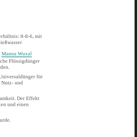
hältnis: 8-8-6, mit
 Gießwasser
g
Manna Wuxal
sche Flüssigdünger
rden.
Universaldünger für
r Nutz- und
amkeit. Der Effekt
nzen und einen
urde.