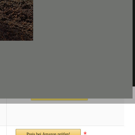
Preis bei Purgrün.de prüfen!
*
Preis bei Amazon prüfen!