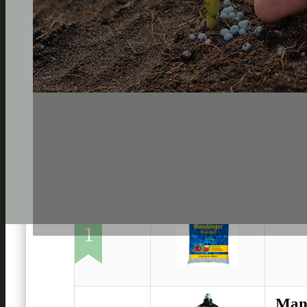
Beck
1
Man