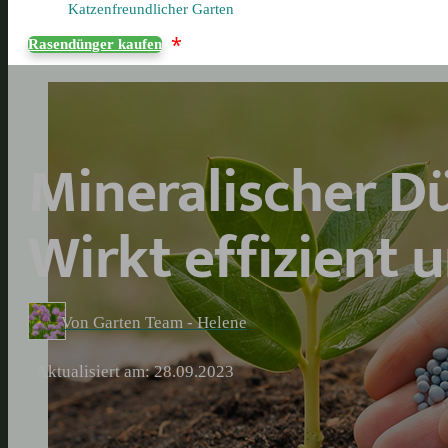
Katzenfreundlicher Garten
*
Rasendünger kaufen
Mineralischer D
Wirkt effizient 
Von Garten Team - Helene
Aktualisiert am: 28.09.2023