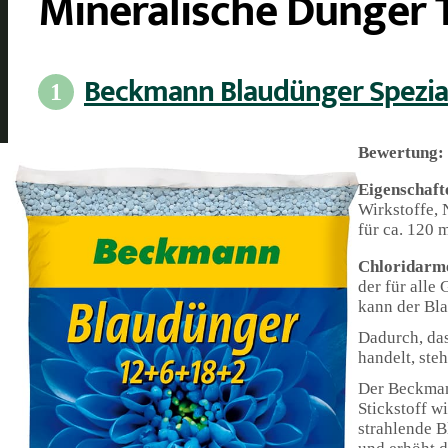
Mineralische Dünger T
Beckmann Blaudünger Spezia
1
Bewertung:
Eigenschaft
Wirkstoffe, 
für ca. 120 
Chloridarm
der für alle
kann der Bl
Dadurch, da
handelt, ste
Der Beckman
Stickstoff w
strahlende B