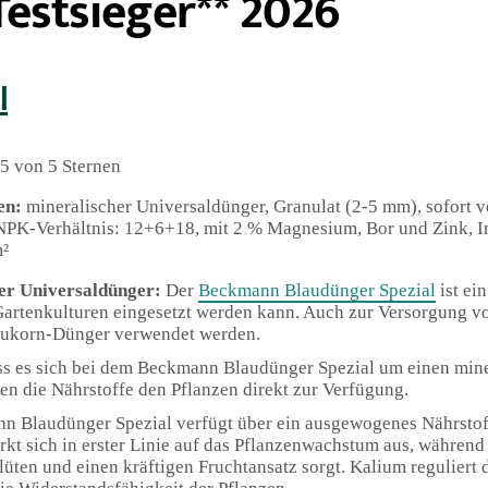
estsieger** 2026
l
5 von 5 Sternen
en:
mineralischer Universaldünger, Granulat (2-5 mm), sofort 
NPK-Verhältnis: 12+6+18, mit 2 % Magnesium, Bor und Zink, Inh
m²
er Universaldünger:
Der
Beckmann Blaudünger Spezial
ist ei
 Gartenkulturen eingesetzt werden kann. Auch zur Versorgung
aukorn-Dünger verwendet werden.
ss es sich bei dem Beckmann Blaudünger Spezial um einen min
hen die Nährstoffe den Pflanzen direkt zur Verfügung.
n Blaudünger Spezial verfügt über ein ausgewogenes Nährstoff
irkt sich in erster Linie auf das Pflanzenwachstum aus, während
lüten und einen kräftigen Fruchtansatz sorgt. Kalium reguliert