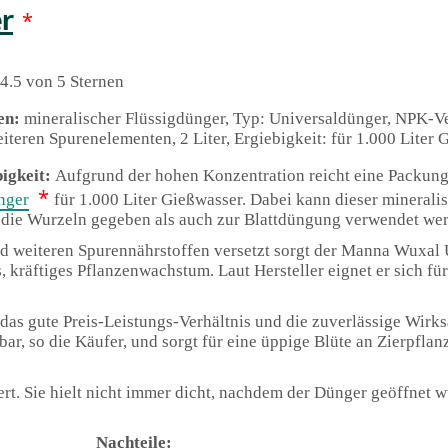
r
*
4.5 von 5 Sternen
en:
mineralischer Flüssigdünger, Typ: Universaldünger, NPK-Ver
iteren Spurenelementen, 2 Liter, Ergiebigkeit: für 1.000 Liter
igkeit:
Aufgrund der hohen Konzentration reicht eine Packun
*
nger
für 1.000 Liter Gießwasser. Dabei kann dieser minerali
 die Wurzeln gegeben als auch zur Blattdüngung verwendet we
d weiteren Spurennährstoffen versetzt sorgt der Manna Wuxal 
, kräftiges Pflanzenwachstum. Laut Hersteller eignet er sich fü
das gute Preis-Leistungs-Verhältnis und die zuverlässige Wirks
ar, so die Käufer, und sorgt für eine üppige Blüte an Zierpfla
ert. Sie hielt nicht immer dicht, nachdem der Dünger geöffnet w
Nachteile: