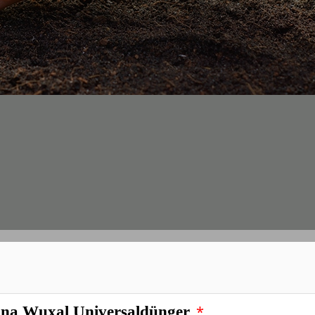
mann Blaudünger Spezial
*
na Wuxal Universaldünger