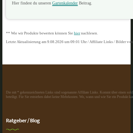
Hier findest du unseren
Gartenkalender
Beitrag.
** Wie wir Produkte bewerten können Sie
hier
nachlesen.
Letzte Aktualisierung am 9.08.2026 um 09:01 Uhr / Affiliate Links / Bilder vo
Die mit * gekennzeichneten Links sind sogenannte Affiliate Links. Kommt über einen solch
beteiligt. Für Sie entstehen dabei keine Mehrkosten. Wo, wann und wie Sie ein Produkt kau
Ratgeber / Blog