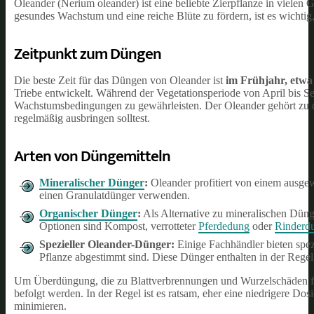
Oleander (Nerium oleander) ist eine beliebte Zierpflanze in vielen 
gesundes Wachstum und eine reiche Blüte zu fördern, ist es wichtig
Zeitpunkt zum Düngen
Die beste Zeit für das Düngen von Oleander ist
im Frühjahr, etwa
Triebe entwickelt. Während der Vegetationsperiode von April bis S
Wachstumsbedingungen zu gewährleisten. Der Oleander gehört zu d
regelmäßig ausbringen solltest.
Arten von Düngemitteln
Mineralischer Dünger
:
Oleander profitiert von einem ausge
einen Granulatdünger verwenden.
Organischer Dünger
:
Als Alternative zu mineralischen Dün
Optionen sind Kompost, verrotteter
Pferdedung
oder
Rinderd
Spezieller Oleander-Dünger:
Einige Fachhändler bieten spez
Pflanze abgestimmt sind. Diese Dünger enthalten in der Rege
Um Überdüngung, die zu Blattverbrennungen und Wurzelschäden füh
befolgt werden. In der Regel ist es ratsam, eher eine niedrigere 
minimieren.