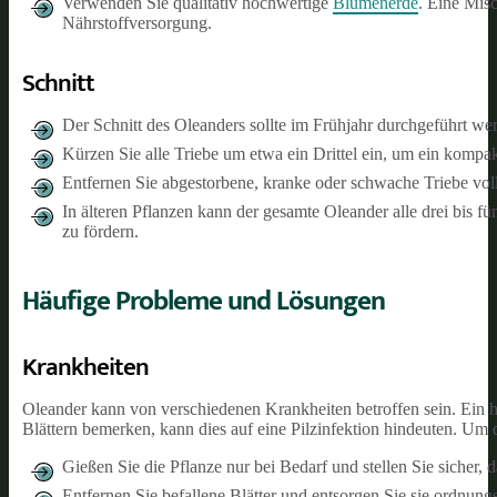
Verwenden Sie qualitativ hochwertige
Blumenerde
. Eine Mis
Nährstoffversorgung.
Schnitt
Der Schnitt des Oleanders sollte im Frühjahr durchgeführt wer
Kürzen Sie alle Triebe um etwa ein Drittel ein, um ein komp
Entfernen Sie abgestorbene, kranke oder schwache Triebe vol
In älteren Pflanzen kann der gesamte Oleander alle drei bis
zu fördern.
Häufige Probleme und Lösungen
Krankheiten
Oleander kann von verschiedenen Krankheiten betroffen sein. Ein h
Blättern bemerken, kann dies auf eine Pilzinfektion hindeuten. U
Gießen Sie die Pflanze nur bei Bedarf und stellen Sie sicher, d
Entfernen Sie befallene Blätter und entsorgen Sie sie ordnun