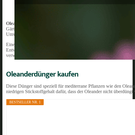
Oleander
, auch bekannt als
Nerium oleander
, ist eine beliebte und
Gärtner schätzen die Pflanze nicht nur wegen ihrer schönen Blüten
Umweltfaktoren.
Eine der entscheidenden Faktoren für das Wachstum eines gesunden O
Entwicklung und Blüte benötigt. Da Oleander besonders gerne stick
verwenden, der auf die Bedürfnisse dieser Pflanze abgestimmt ist.
Oleanderdünger kaufen
Diese Dünger sind speziell für mediterrane Pflanzen wie den Oleand
niedrigen Stickstoffgehalt dafür, dass der Oleander nicht überdüngt 
BESTSELLER NR. 1