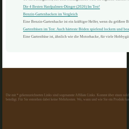
Die 4 Besten Hanfpalmen-Dünger (2026) Im Test!
Benzin‑Gartenhacken im Vergleich
Eine Benzin‑Gartenhacke ist ein kräftiger Helfer, wenn du größere B
Gartenfräsen im Test: Auch härteste Böden spielend lockern und bea
Eine Gartenfräse ist, ähnlich wie die Motorhacke, für viele Hobbyg
Die mit * gekennzeichneten Links sind sogenannte Affiliate Links. Kommt über einen solch
beteiligt. Für Sie entstehen dabei keine Mehrkosten. Wo, wann und wie Sie ein Produkt kau